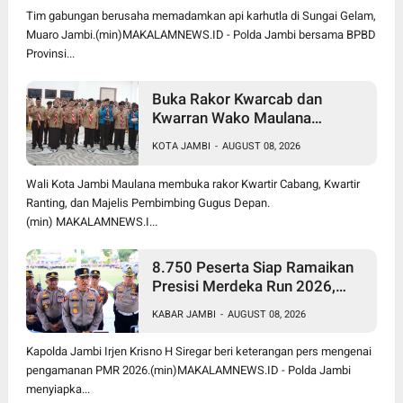
Tim gabungan berusaha memadamkan api karhutla di Sungai Gelam,
Muaro Jambi.(min)MAKALAMNEWS.ID - Polda Jambi bersama BPBD
Provinsi...
Buka Rakor Kwarcab dan
Kwarran Wako Maulana
Siapkan Jalur Prestasi SPMB,
KOTA JAMBI
-
AUGUST 08, 2026
Kemas Faried Targetkan 1.000
Pramuka Garuda
Wali Kota Jambi Maulana membuka rakor Kwartir Cabang, Kwartir
Ranting, dan Majelis Pembimbing Gugus Depan.
(min) MAKALAMNEWS.I...
8.750 Peserta Siap Ramaikan
Presisi Merdeka Run 2026,
Polda Jambi Turunkan 1.848
KABAR JAMBI
-
AUGUST 08, 2026
Personel untuk Pengamanan
Kapolda Jambi Irjen Krisno H Siregar beri keterangan pers mengenai
pengamanan PMR 2026.(min)MAKALAMNEWS.ID - Polda Jambi
menyiapka...