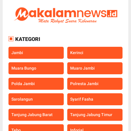
KATEGORI
Jambi
Kerinci
Muara Bungo
Muaro Jambi
Polda Jambi
Polresta Jambi
Sarolangun
Syarif Fasha
Tanjung Jabung Barat
Tanjung Jabung Timur
Tebo
Inforial