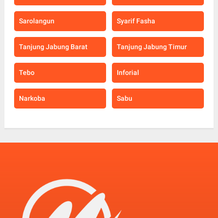
Sarolangun
Syarif Fasha
Tanjung Jabung Barat
Tanjung Jabung Timur
Tebo
Inforial
Narkoba
Sabu