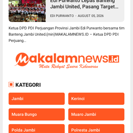
Edi Purwanto Lepas Banteng
Jambi United, Pasang Target
Tinggi Rebut Juara Soekarno
EDI PURWANTO
-
AUGUST 05, 2026
Cup
Ketua DPD PDI Perjuangan Provinsi Jambi Edi Purwanto bersama tim
Banteng Jambi United.(min)MAKALAMNEWS.ID – Ketua DPD PDI
Perjuang...
KATEGORI
Jambi
Kerinci
Muara Bungo
Muaro Jambi
Polda Jambi
Polresta Jambi