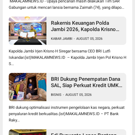
MAKALAMNEWS.ID - Upaya pencarian masih dilakukan Tim SAR
Gabungan untuk mencari lansia bernama Zaimah (74), yang dilapo...
Rakernis Keuangan Polda
Jambi 2026, Kapolda Krisno
Tekankan Perkuat Tata Kelola
KABAR JAMBI
-
AUGUST 05, 2026
Keuangan yang Transparan
Kapolda Jambi Irjen Krisno H Siregar bersama CEO BRI Lutfi
Iskandar.(ist)MAKALAMNEWS.ID – Kapolda Jambi Irjen Pol Krisno H
S...
BRI Dukung Penempatan Dana
SAL, Siap Perkuat Kredit UMKM
dan Sektor Produktif
BISNIS
-
AUGUST 05, 2026
BRI dukung optimalisasi instrumen pengelolaan kas negara, perkuat
penyaluran kredit berkualitas.(ist)MAKALAMNEWS.ID – PT Bank
Raky...