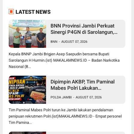
LATEST NEWS
BNN Provinsi Jambi Perkuat
Sinergi P4GN di Sarolangun,
Brigjen Asep Ingatkan Bahaya
BNN
-
AUGUST 07, 2026
Vape Zombie
Kepala BNNP Jambi Brigjen Asep Saepudin bersama Bupati
Sarolangun H Hurmin.(ist) MAKALAMNEWS.ID – Badan Narkotika
Nasional (B...
Dipimpin AKBP, Tim Paminal
Mabes Polri Lakukan
Pendalaman Dugaan Penipuan
POLDA JAMBI
-
AUGUST 07, 2026
Rekrutmen Bintara di Polda
Jambi
Tim Paminal Mabes Polri turun ke Jambi lakukan pendalaman
penipuan rekrutmen Polri.(ist)MAKALAMNEWS.ID - Empat personel
Tim Pamina...