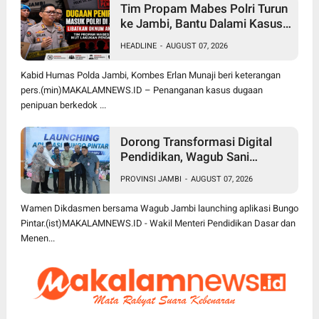
Tim Propam Mabes Polri Turun
ke Jambi, Bantu Dalami Kasus
Dugaan Penipuan Rekrutmen
HEADLINE
-
AUGUST 07, 2026
Bintara Polri 2026
Kabid Humas Polda Jambi, Kombes Erlan Munaji beri keterangan
pers.(min)MAKALAMNEWS.ID – Penanganan kasus dugaan
penipuan berkedok ...
Dorong Transformasi Digital
Pendidikan, Wagub Sani
Bersama Wamen Dikdasmen
PROVINSI JAMBI
-
AUGUST 07, 2026
Luncurkan Aplikasi Bungo
Pintar
Wamen Dikdasmen bersama Wagub Jambi launching aplikasi Bungo
Pintar.(ist)MAKALAMNEWS.ID - Wakil Menteri Pendidikan Dasar dan
Menen...