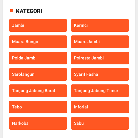
KATEGORI
Jambi
Kerinci
Muara Bungo
Muaro Jambi
Polda Jambi
Polresta Jambi
Sarolangun
Syarif Fasha
Tanjung Jabung Barat
Tanjung Jabung Timur
Tebo
Inforial
Narkoba
Sabu