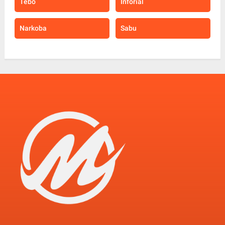
Tebo
Inforial
Narkoba
Sabu