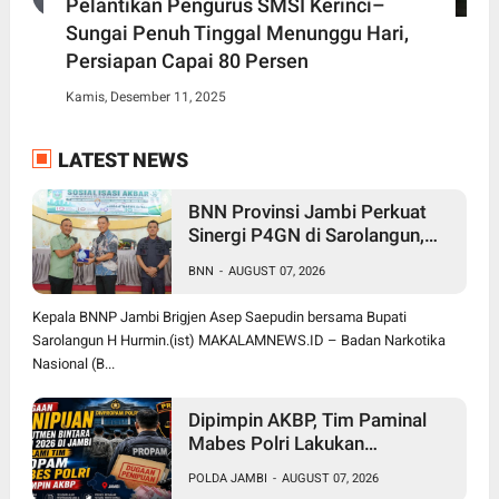
Pelantikan Pengurus SMSI Kerinci–
Sungai Penuh Tinggal Menunggu Hari,
Persiapan Capai 80 Persen
Kamis, Desember 11, 2025
LATEST NEWS
BNN Provinsi Jambi Perkuat
Sinergi P4GN di Sarolangun,
Brigjen Asep Ingatkan Bahaya
BNN
-
AUGUST 07, 2026
Vape Zombie
Kepala BNNP Jambi Brigjen Asep Saepudin bersama Bupati
Sarolangun H Hurmin.(ist) MAKALAMNEWS.ID – Badan Narkotika
Nasional (B...
Dipimpin AKBP, Tim Paminal
Mabes Polri Lakukan
Pendalaman Dugaan Penipuan
POLDA JAMBI
-
AUGUST 07, 2026
Rekrutmen Bintara di Polda