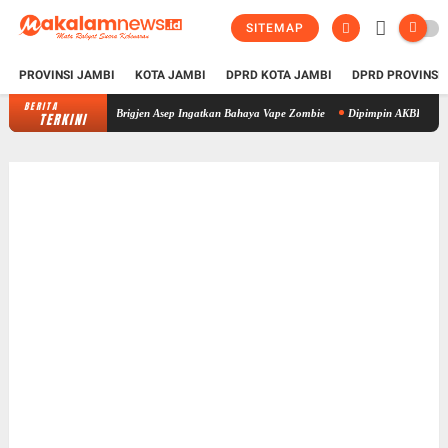
SITEMAP
PROVINSI JAMBI
KOTA JAMBI
DPRD KOTA JAMBI
DPRD PROVINSI
BERITA
BNN Provinsi Jambi Perkuat Sinergi P4GN di Sarolangun, Brigjen Asep I
TERKINI