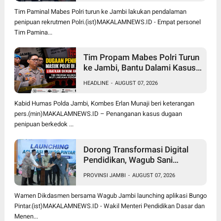
Jambi
Tim Paminal Mabes Polri turun ke Jambi lakukan pendalaman
penipuan rekrutmen Polri.(ist)MAKALAMNEWS.ID - Empat personel
Tim Pamina...
Tim Propam Mabes Polri Turun
ke Jambi, Bantu Dalami Kasus
Dugaan Penipuan Rekrutmen
HEADLINE
-
AUGUST 07, 2026
Bintara Polri 2026
Kabid Humas Polda Jambi, Kombes Erlan Munaji beri keterangan
pers.(min)MAKALAMNEWS.ID – Penanganan kasus dugaan
penipuan berkedok ...
Dorong Transformasi Digital
Pendidikan, Wagub Sani
Bersama Wamen Dikdasmen
PROVINSI JAMBI
-
AUGUST 07, 2026
Luncurkan Aplikasi Bungo
Pintar
Wamen Dikdasmen bersama Wagub Jambi launching aplikasi Bungo
Pintar.(ist)MAKALAMNEWS.ID - Wakil Menteri Pendidikan Dasar dan
Menen...