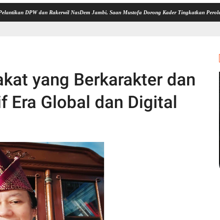
DPW dan Rakerwil NasDem Jambi, Saan Mustofa Dorong Kader Tingkatkan Perolehan Kursi 2
at yang Berkarakter dan
 Era Global dan Digital