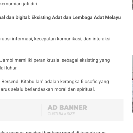
murnian jati diri.
bal dan Digital: Eksisting Adat dan Lembaga Adat Melayu
srupsi informasi, kecepatan komunikasi, dan interaksi
ambi memiliki peran krusial sebagai eksisting yang
ai luhur.
ak Bersendi Kitabullah" adalah kerangka filosofis yang
us selalu berlandaskan moral dan spiritual.
 oleh negara, menjadi benteng moral di tengah arus