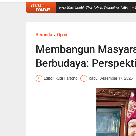
BERITA
 Laundry di Kenali Asam Bawah Kota Jambi, Tiga Pelaku Ditangkap Polisi
Pelantikan 
TERKINI
Beranda
Opini
Membangun Masyarak
Berbudaya: Perspektif
Editor: Rudi Hartono
Rabu, Desember 17, 2025