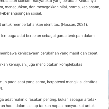
embiasaan kolektif masyarakat yang beradab. Keduanya
ra, meneguhkan, dan menegakkan nilai, norma, kebiasaan,
i keberlangsungan sosial.
t untuk mempertahankan identitas. (Hassan, 2021).
, lembaga adat berperan sebagai garda terdepan dalam
ah membawa keniscayaan perubahan yang masif dan cepat.
arkan kemajuan, juga menciptakan kompleksitas
.
mun pada saat yang sama, berpotensi mengikis identitas
3).
baga adat makin dirasakan penting, bukan sebagai artefak
rus hadir dalam setiap tarikan napas masyarakat untuk