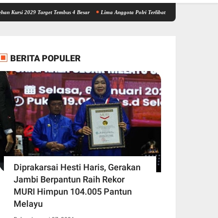
029 Target Tembus 4 Besar
Lima Anggota Polri Terlibat Kasus Brigadir EWS Personel Pol
BERITA POPULER
Diprakarsai Hesti Haris, Gerakan
Jambi Berpantun Raih Rekor
MURI Himpun 104.005 Pantun
Melayu