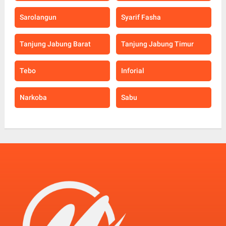
Sarolangun
Syarif Fasha
Tanjung Jabung Barat
Tanjung Jabung Timur
Tebo
Inforial
Narkoba
Sabu