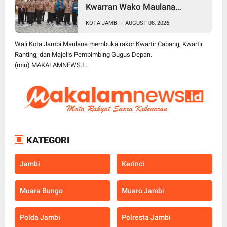
Kwarran Wako Maulana
Siapkan Jalur Prestasi SPMB,
KOTA JAMBI
-
AUGUST 08, 2026
Kemas Faried Targetkan 1.000
Pramuka Garuda
Wali Kota Jambi Maulana membuka rakor Kwartir Cabang, Kwartir
Ranting, dan Majelis Pembimbing Gugus Depan.
(min) MAKALAMNEWS.I...
KATEGORI
Jambi
Kerinci
Muara Bungo
Muaro Jambi
Polda Jambi
Polresta Jambi