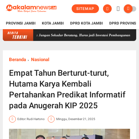
SITEMAP
PROVINSI JAMBI
KOTA JAMBI
DPRD KOTA JAMBI
DPRD PROVINSI
BERITA
Rencana Pinjaman Rp200 Miliar Muaro Jambi, Ivan Wirata: Jangan Sekadar
TERKINI
Beranda
Nasional
Empat Tahun Berturut-turut,
Hutama Karya Kembali
Pertahankan Predikat Informatif
pada Anugerah KIP 2025
Editor: Rudi Hartono
Minggu, Desember 21, 2025