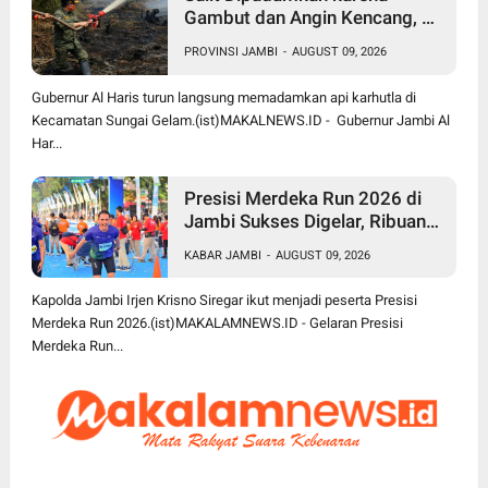
Gambut dan Angin Kencang, Al
Haris Turun Langsung Jibaku
PROVINSI JAMBI
-
AUGUST 09, 2026
Padamkan Karhutla di Sungai
Gelam
Gubernur Al Haris turun langsung memadamkan api karhutla di
Kecamatan Sungai Gelam.(ist)MAKALNEWS.ID - Gubernur Jambi Al
Har...
Presisi Merdeka Run 2026 di
Jambi Sukses Digelar, Ribuan
Peserta dari Berbagai Daerah
KABAR JAMBI
-
AUGUST 09, 2026
Ramaikan Event Nasional
Kapolda Jambi Irjen Krisno Siregar ikut menjadi peserta Presisi
Merdeka Run 2026.(ist)MAKALAMNEWS.ID - Gelaran Presisi
Merdeka Run...