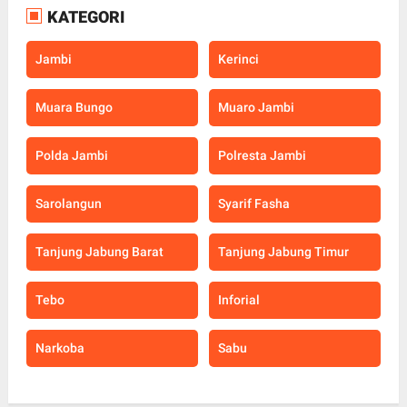
KATEGORI
Jambi
Kerinci
Muara Bungo
Muaro Jambi
Polda Jambi
Polresta Jambi
Sarolangun
Syarif Fasha
Tanjung Jabung Barat
Tanjung Jabung Timur
Tebo
Inforial
Narkoba
Sabu