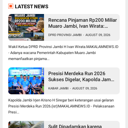
LATEST NEWS
Rencana Pinjaman Rp200 Miliar
Muaro Jambi, Ivan Wirata:
Jangan Sekadar Berutang,
DPRD PROVINSI JAMBI
-
AUGUST 09, 2026
Harus jadi Investasi
Pembangunan
Wakil Ketua DPRD Provinsi Jambi H Ivan Wirata.MAKALAMNEWS.ID
- Adanya wacana Pemerintah Kabupaten Muaro Jambi
memanfaatkan pinjama...
Presisi Merdeka Run 2026
Sukses Digelar, Kapolda Jambi
Apresiasi Sinergi Polisi, Pemda
KABAR JAMBI
-
AUGUST 09, 2026
dan Masyarakat
Kapolda Jambi Irjen Krisno H Siregar beri keterangan usai gelaran
Presisi Merdeka Run 2026.(ist)MAKALAMNEWS.ID - Pelaksanaan
Presi...
Sulit Dipadamkan karena