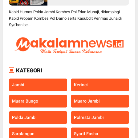
Anggota Diamankan
Kabid Humas Polda Jambi Kombes Pol Erlan Munaji, didampingi
Kabid Propam Kombes Pol Darno serta Kasubdit Penmas Junaidi
Sya'ban be...
KATEGORI
Jambi
Kerinci
Muara Bungo
Muaro Jambi
Polda Jambi
Polresta Jambi
Sarolangun
Syarif Fasha