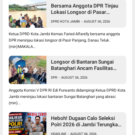
Bersama Anggota DPR Tinjau
Lokasi Longsor di Pasar
Panjang, Ketua DPRD Kota
DPRD KOTA JAMBI
-
AUGUST 06, 2026
Jambi Dorong Pusat Bangun
Turap Sungai Batanghari
Ketua DPRD Kota Jambi Kemas Faried Alfarelly bersama anggota
DPR meninjau lokasi longsor di Pasir Panjang, Danau Teluk.
(min)MAKALA...
Longsor di Bantaran Sungai
Batanghari Ancam Fasilitas
Vital di Pasir Panjang, Edi
DPR
-
AUGUST 06, 2026
Purwanto Siap Perjuangkan
Pembangunan Turap
Anggota Komisi V DPR RI Edi Purwanto didampingi Ketua DPRD Kota
Jambi meninjau lokasi bantaran Sungai Batanghari yang abrasi.
(min)...
Heboh! Dugaan Calo Seleksi
Polri 2026 di Jambi Terungkap,
12 Orang jadi Korban, 2
HEADLINE
-
AUGUST 06, 2026