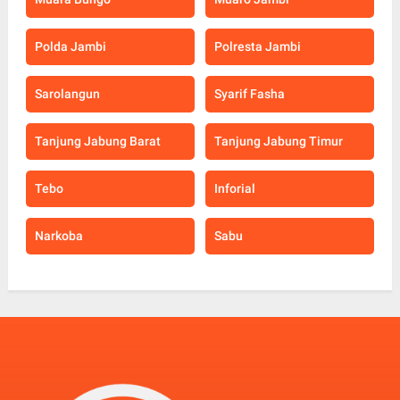
Polda Jambi
Polresta Jambi
Sarolangun
Syarif Fasha
Tanjung Jabung Barat
Tanjung Jabung Timur
Tebo
Inforial
Narkoba
Sabu