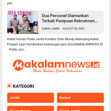
yan...
Dua Personel Diamankan
Terkait Penipuan Rekrutmen
Bintara Polri, Polda Jambi
KABAR JAMBI
-
AUGUST 06, 2026
Komitmen Tindak Tegas
Kabid Humas Polda Jambi Kombes Erlan Munaji didamping Kabid
Propam saat memberikan keterangan pers.(min)MAKALAMNEWS.ID
- Polda Jam...
KATEGORI
Jambi
Kerinci
Muara Bungo
Muaro Jambi