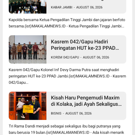
Tinggi, Perkuat Sinergi
KABAR JAMBI
-
AUGUST 06, 2026
Penegakan Hukum
Kapolda bersama Ketua Pengadilan Tinggi Jambi dan jajaran berfoto
bersama.(ist)MAKALAMNEWS.ID - Ketua Pengadilan Tinggi Jambi...
Kasrem 042/Gapu Hadiri
Peringatan HUT ke-23 PPAD
Jambi, Komitmen Perkuat
KOREM 042/GAPU
-
AUGUST 06, 2026
Persatuan dan Dukung
Program Pemerintah
Kasrem 042/Gapu Kolonel Inf Devy Darma Putra saat menghadiri
peringatan HUT ke-23 PPAD Jambi.(ist)MAKALAMNEWS.ID - Kasrem
042/Gapu...
Kisah Haru Pengemudi Maxim
di Kolaka, jadi Ayah Sekaligus
Ibu demi Membesarkan Anak
BISNIS
-
AUGUST 06, 2026
Balita Seorang Diri
Tri Rama Dandi menjadi sebagai sekaligus ibu bagi putranya yang
baru berusia 19 bulan.(ist)MAKALAMANEWS.ID - Ada kisah menarik