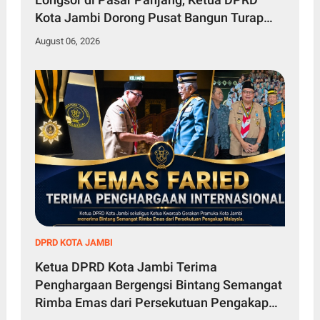
Kota Jambi Dorong Pusat Bangun Turap
Sungai Batanghari
August 06, 2026
DPRD KOTA JAMBI
Ketua DPRD Kota Jambi Terima
Penghargaan Bergengsi Bintang Semangat
Rimba Emas dari Persekutuan Pengakap