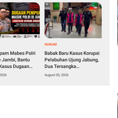
HUKUM
pam Mabes Polri
Babak Baru Kasus Korupsi
e Jambi, Bantu
Pelabuhan Ujung Jabung,
Kasus Dugaan
Dua Tersangka
n Rekrutmen
Dilimpahkan ke JPU untuk
 2026
August 05, 2026
Polri 2026
Segera Disidang