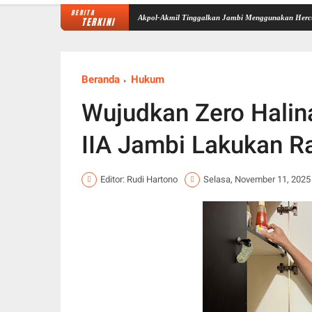
BERITA
ekolah Rakyat Selesai, Taruna Akpol-Akmil Tinggalkan Jambi Menggunakan Hercules A-7305
TERKINI
Beranda
Hukum
Wujudkan Zero Halin
IIA Jambi Lakukan Ra
Editor: Rudi Hartono
Selasa, November 11, 2025