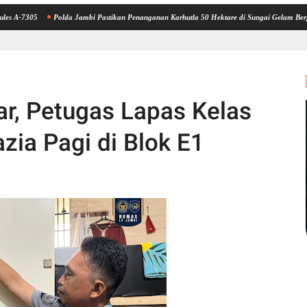
Polda Jambi Pastikan Penanganan Karhutla 50 Hektare di Sungai Gelam Berjalan Maksi
ar, Petugas Lapas Kelas
zia Pagi di Blok E1