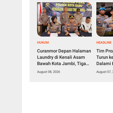
HUKUM
HEADLINE
Curanmor Depan Halaman
Tim Pro
Laundry di Kenali Asam
Turun k
Bawah Kota Jambi, Tiga
Dalami 
Pelaku Ditangkap Polisi
Penipua
August 08, 2026
August 07,
Bintara 