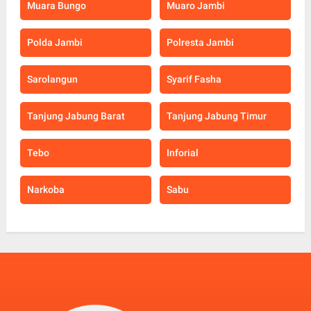
Muara Bungo
Muaro Jambi
Polda Jambi
Polresta Jambi
Sarolangun
Syarif Fasha
Tanjung Jabung Barat
Tanjung Jabung Timur
Tebo
Inforial
Narkoba
Sabu