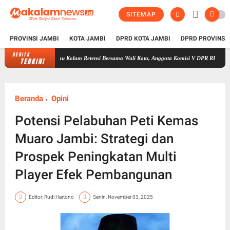
SITEMAP
PROVINSI JAMBI
KOTA JAMBI
DPRD KOTA JAMBI
DPRD PROVINSI
BERITA
Tinjau Kolam Retensi Bersama Wali Kota, Anggota Komisi V DPR RI Edi Purwanto: Semog
TERKINI
Beranda
Opini
Potensi Pelabuhan Peti Kemas
Muaro Jambi: Strategi dan
Prospek Peningkatan Multi
Player Efek Pembangunan
Editor: Rudi Hartono
Senin, November 03, 2025