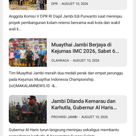
DPR RI Edi Purwanto: Semoga
DPR
-
AUGUST 10, 2026
jadi Solusi Kota Jambi Bebas
Banjir
Anggota Komisi V DPR RI Dapil Jambi Edi Purwanto saat meninjau
proyek pembangunan kolam retensi bersama wali kota dan wakil
wali k...
Muaythai Jambi Berjaya di
Kejurnas IMC 2026, Sabet 6
Medali dan 2 Sertifikasi
OLAHRAGA
-
AUGUST 10, 2026
Nasional
Tim Muaythai Jambi meraih dua medali perak dan empat perunggu
pada Kejurnas Muaythai Indonesia Championship.
(ist)MAKALAMNEWS.ID -&...
Jambi Dilanda Kemarau dan
Karhutla, Gubernur Al Haris
Ajak Ulama Gelar Salat Istisqa
PROVINSI JAMBI
-
AUGUST 10, 2026
Gubernur Al Haris turun langsung meninjau sekaligus membantu