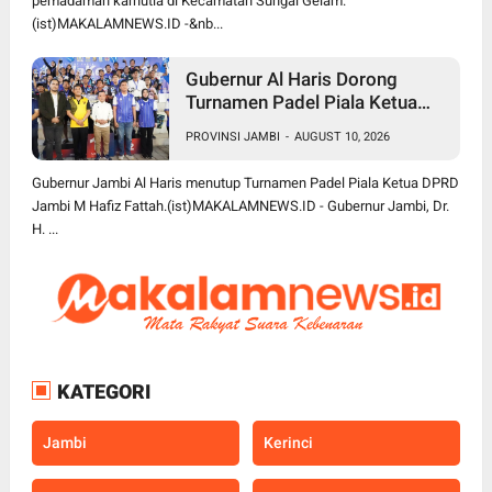
pemadaman karhutla di Kecamatan Sungai Gelam.
(ist)MAKALAMNEWS.ID -&nb...
Gubernur Al Haris Dorong
Turnamen Padel Piala Ketua
DPRD Jambi Jadi Agenda
PROVINSI JAMBI
-
AUGUST 10, 2026
Berkelanjutan dan Lebih Besar
Gubernur Jambi Al Haris menutup Turnamen Padel Piala Ketua DPRD
Jambi M Hafiz Fattah.(ist)MAKALAMNEWS.ID - Gubernur Jambi, Dr.
H. ...
KATEGORI
Jambi
Kerinci