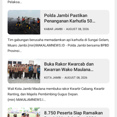
Pelaksa...
Polda Jambi Pastikan
Penanganan Karhutla 50
Hektare di Sungai Gelam
KABAR JAMBI
-
AUGUST 08, 2026
Berjalan Maksimal
Tim gabungan berusaha memadamkan api karhutla di Sungai Gelam,
Muaro Jambi.(min)MAKALAMNEWS.ID - Polda Jambi bersama BPBD
Provinsi...
Buka Rakor Kwarcab dan
Kwarran Wako Maulana
Siapkan Jalur Prestasi SPMB,
KOTA JAMBI
-
AUGUST 08, 2026
Kemas Faried Targetkan 1.000
Pramuka Garuda
Wali Kota Jambi Maulana membuka rakor Kwartir Cabang, Kwartir
Ranting, dan Majelis Pembimbing Gugus Depan.
(min) MAKALAMNEWS.I...
8.750 Peserta Siap Ramaikan