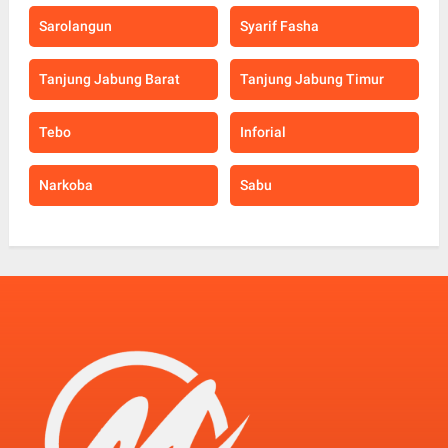
Sarolangun
Syarif Fasha
Tanjung Jabung Barat
Tanjung Jabung Timur
Tebo
Inforial
Narkoba
Sabu