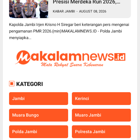
Presisi Merdeka Run 2026,
Polda Jambi Turunkan 1.848
KABAR JAMBI
-
AUGUST 08, 2026
Personel untuk Pengamanan
Kapolda Jambi Irjen Krisno H Siregar beri keterangan pers mengenai
pengamanan PMR 2026.(min)MAKALAMNEWS.ID - Polda Jambi
menyiapka...
KATEGORI
Jambi
Kerinci
Muara Bungo
Muaro Jambi
Polda Jambi
Polresta Jambi