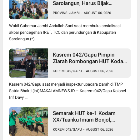
Sarolangun, Harus Bijak
Bermedia Sosial untuk Cegah
PROVINSI JAMBI
-
AUGUST 06, 2026
Radikalisme dan Perundungan
Wakil Gubernur Jambi Abdullah Sani saat membuka sosialisasi
akbar pencegehan IRET, TCC dan perundungan di Kabupaten
Sarolangun.(*)...
Kasrem 042/Gapu Pimpin
Ziarah Rombongan HUT Kodam
XX/Tuanku Imam Bonjol di
KOREM 042/GAPU
-
AUGUST 06, 2026
TMP Satria Bhakti
Kasrem 042/Gapu saat menjadi inspektur upacara ziarah di TMP
Satria Bhakti.(ist)MAKALAMNEWS.ID – Kasrem 042/Gapu Kolonel
Inf Davy ...
Semarak HUT ke-1 Kodam
XX/Tuanku Imam Bonjol,
Korem 042/Gapu Gelar
KOREM 042/GAPU
-
AUGUST 06, 2026
Turnamen Olahraga