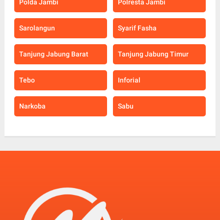
Polda Jambi
Polresta Jambi
Sarolangun
Syarif Fasha
Tanjung Jabung Barat
Tanjung Jabung Timur
Tebo
Inforial
Narkoba
Sabu