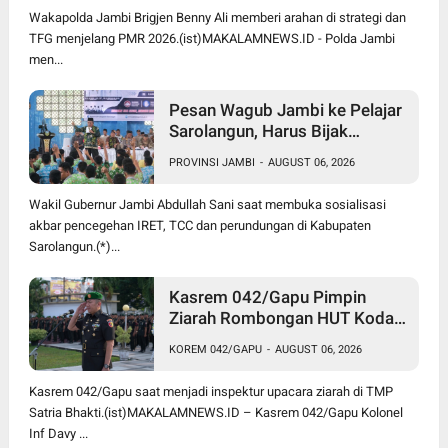
Wakapolda Jambi Brigjen Benny Ali memberi arahan di strategi dan
TFG menjelang PMR 2026.(ist)MAKALAMNEWS.ID - Polda Jambi
men...
Pesan Wagub Jambi ke Pelajar
Sarolangun, Harus Bijak
Bermedia Sosial untuk Cegah
PROVINSI JAMBI
-
AUGUST 06, 2026
Radikalisme dan Perundungan
Wakil Gubernur Jambi Abdullah Sani saat membuka sosialisasi
akbar pencegehan IRET, TCC dan perundungan di Kabupaten
Sarolangun.(*)...
Kasrem 042/Gapu Pimpin
Ziarah Rombongan HUT Kodam
XX/Tuanku Imam Bonjol di
KOREM 042/GAPU
-
AUGUST 06, 2026
TMP Satria Bhakti
Kasrem 042/Gapu saat menjadi inspektur upacara ziarah di TMP
Satria Bhakti.(ist)MAKALAMNEWS.ID – Kasrem 042/Gapu Kolonel
Inf Davy ...