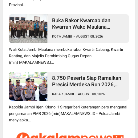
Provinsi...
Buka Rakor Kwarcab dan
Kwarran Wako Maulana
Siapkan Jalur Prestasi SPMB,
KOTA JAMBI
-
AUGUST 08, 2026
Kemas Faried Targetkan 1.000
Pramuka Garuda
Wali Kota Jambi Maulana membuka rakor Kwartir Cabang, Kwartir
Ranting, dan Majelis Pembimbing Gugus Depan.
(min) MAKALAMNEWS.I...
8.750 Peserta Siap Ramaikan
Presisi Merdeka Run 2026,
Polda Jambi Turunkan 1.848
KABAR JAMBI
-
AUGUST 08, 2026
Personel untuk Pengamanan
Kapolda Jambi Irjen Krisno H Siregar beri keterangan pers mengenai
pengamanan PMR 2026.(min)MAKALAMNEWS.ID - Polda Jambi
menyiapka...