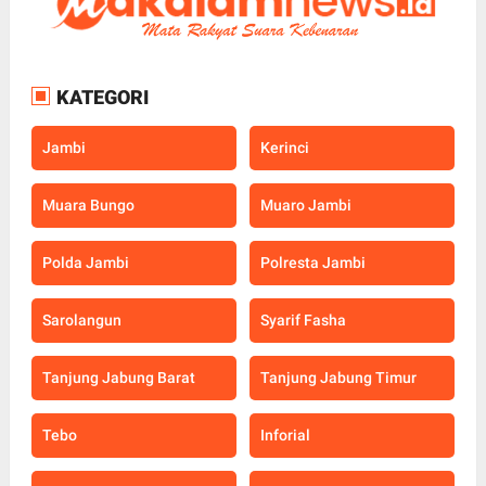
KATEGORI
Jambi
Kerinci
Muara Bungo
Muaro Jambi
Polda Jambi
Polresta Jambi
Sarolangun
Syarif Fasha
Tanjung Jabung Barat
Tanjung Jabung Timur
Tebo
Inforial