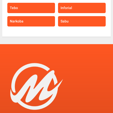
Tebo
Inforial
Narkoba
Sabu