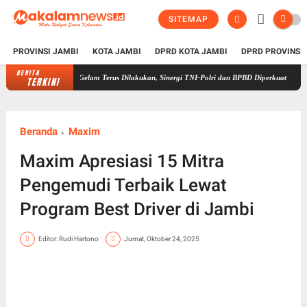
SITEMAP
PROVINSI JAMBI
KOTA JAMBI
DPRD KOTA JAMBI
DPRD PROVINSI
BERITA
Kapolda Jambi Pastikan Penanganan Karhutla di Sungai Gelam Terus Dilak
TERKINI
Beranda
Maxim
Maxim Apresiasi 15 Mitra
Pengemudi Terbaik Lewat
Program Best Driver di Jambi
Editor: Rudi Hartono
Jumat, Oktober 24, 2025