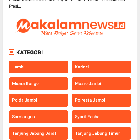
Presi...
KATEGORI
Jambi
Kerinci
Muara Bungo
Muaro Jambi
Polda Jambi
Polresta Jambi
Sarolangun
Syarif Fasha
Tanjung Jabung Barat
Tanjung Jabung Timur