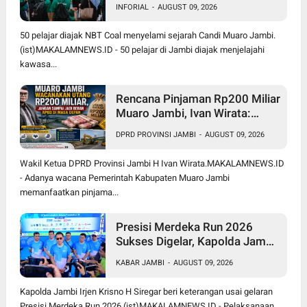
INFORIAL
-
AUGUST 09, 2026
Jambi
50 pelajar diajak NBT Coal menyelami sejarah Candi Muaro Jambi.
(ist)MAKALAMNEWS.ID - 50 pelajar di Jambi diajak menjelajahi
kawasa...
Rencana Pinjaman Rp200 Miliar
Muaro Jambi, Ivan Wirata:
Jangan Sekadar Berutang,
DPRD PROVINSI JAMBI
-
AUGUST 09, 2026
Harus jadi Investasi
Pembangunan
Wakil Ketua DPRD Provinsi Jambi H Ivan Wirata.MAKALAMNEWS.ID
- Adanya wacana Pemerintah Kabupaten Muaro Jambi
memanfaatkan pinjama...
Presisi Merdeka Run 2026
Sukses Digelar, Kapolda Jambi
Apresiasi Sinergi Polisi, Pemda
KABAR JAMBI
-
AUGUST 09, 2026
dan Masyarakat
Kapolda Jambi Irjen Krisno H Siregar beri keterangan usai gelaran
Presisi Merdeka Run 2026.(ist)MAKALAMNEWS.ID - Pelaksanaan