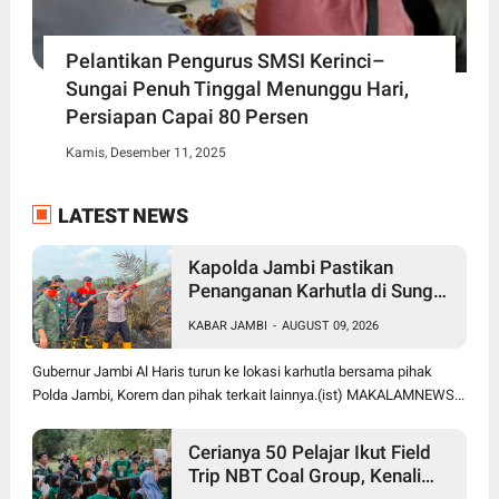
Pelantikan Pengurus SMSI Kerinci–
Sungai Penuh Tinggal Menunggu Hari,
Persiapan Capai 80 Persen
Kamis, Desember 11, 2025
LATEST NEWS
Kapolda Jambi Pastikan
Penanganan Karhutla di Sungai
Gelam Terus Dilakukan, Sinergi
KABAR JAMBI
-
AUGUST 09, 2026
TNI-Polri dan BPBD Diperkuat
Gubernur Jambi Al Haris turun ke lokasi karhutla bersama pihak
Polda Jambi, Korem dan pihak terkait lainnya.(ist) MAKALAMNEWS...
Cerianya 50 Pelajar Ikut Field
Trip NBT Coal Group, Kenali
Sejarah dan Budaya Muaro