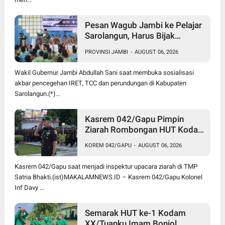
Pesan Wagub Jambi ke Pelajar
Sarolangun, Harus Bijak
Bermedia Sosial untuk Cegah
PROVINSI JAMBI
-
AUGUST 06, 2026
Radikalisme dan Perundungan
Wakil Gubernur Jambi Abdullah Sani saat membuka sosialisasi
akbar pencegehan IRET, TCC dan perundungan di Kabupaten
Sarolangun.(*)...
Kasrem 042/Gapu Pimpin
Ziarah Rombongan HUT Kodam
XX/Tuanku Imam Bonjol di
KOREM 042/GAPU
-
AUGUST 06, 2026
TMP Satria Bhakti
Kasrem 042/Gapu saat menjadi inspektur upacara ziarah di TMP
Satria Bhakti.(ist)MAKALAMNEWS.ID – Kasrem 042/Gapu Kolonel
Inf Davy ...
Semarak HUT ke-1 Kodam
XX/Tuanku Imam Bonjol,