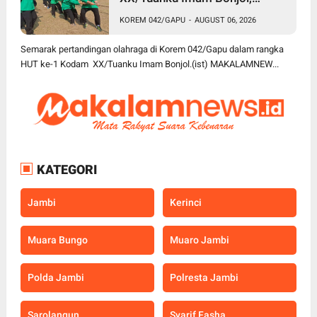
Korem 042/Gapu Gelar
KOREM 042/GAPU
-
AUGUST 06, 2026
Turnamen Olahraga
Semarak pertandingan olahraga di Korem 042/Gapu dalam rangka
HUT ke-1 Kodam XX/Tuanku Imam Bonjol.(ist) MAKALAMNEW...
KATEGORI
Jambi
Kerinci
Muara Bungo
Muaro Jambi
Polda Jambi
Polresta Jambi
Sarolangun
Syarif Fasha