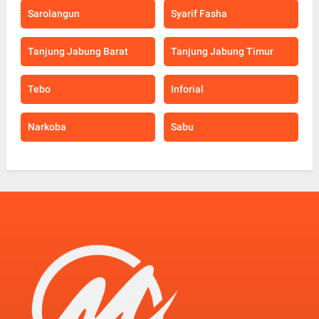
Sarolangun
Syarif Fasha
Tanjung Jabung Barat
Tanjung Jabung Timur
Tebo
Inforial
Narkoba
Sabu