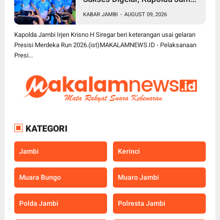
Apresiasi Sinergi Polisi, Pemda
KABAR JAMBI
-
AUGUST 09, 2026
dan Masyarakat
Kapolda Jambi Irjen Krisno H Siregar beri keterangan usai gelaran
Presisi Merdeka Run 2026.(ist)MAKALAMNEWS.ID - Pelaksanaan
Presi...
KATEGORI
Jambi
Kerinci
Muara Bungo
Muaro Jambi
Polda Jambi
Polresta Jambi