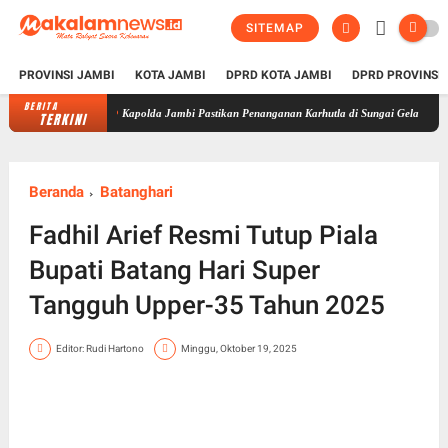
SITEMAP
PROVINSI JAMBI
KOTA JAMBI
DPRD KOTA JAMBI
DPRD PROVINSI
BERITA
Kapolda Jambi Pastikan Penanganan Karhutla di Sungai Gelam Terus Dilakukan
TERKINI
Beranda
Batanghari
Fadhil Arief Resmi Tutup Piala
Bupati Batang Hari Super
Tangguh Upper-35 Tahun 2025
Editor: Rudi Hartono
Minggu, Oktober 19, 2025