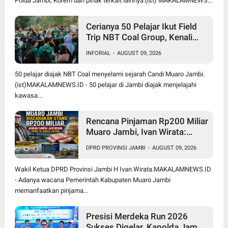
Polda Jambi, Korem dan pihak terkait lainnya.(ist) MAKALAMNEWS...
Cerianya 50 Pelajar Ikut Field
Trip NBT Coal Group, Kenali
Sejarah dan Budaya Muaro
INFORIAL
-
AUGUST 09, 2026
Jambi
50 pelajar diajak NBT Coal menyelami sejarah Candi Muaro Jambi.
(ist)MAKALAMNEWS.ID - 50 pelajar di Jambi diajak menjelajahi
kawasa...
Rencana Pinjaman Rp200 Miliar
Muaro Jambi, Ivan Wirata:
Jangan Sekadar Berutang,
DPRD PROVINSI JAMBI
-
AUGUST 09, 2026
Harus jadi Investasi
Pembangunan
Wakil Ketua DPRD Provinsi Jambi H Ivan Wirata.MAKALAMNEWS.ID
- Adanya wacana Pemerintah Kabupaten Muaro Jambi
memanfaatkan pinjama...
Presisi Merdeka Run 2026
Sukses Digelar, Kapolda Jambi