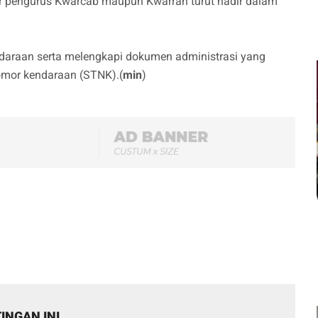
r pengurus Kwarcab maupun Kwarran turut hadir dalam
ndaraan serta melengkapi dokumen administrasi yang
omor kendaraan (STNK).(
min
)
INGAN INI