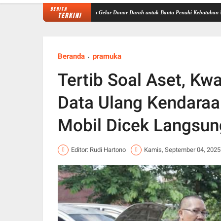
BERITA
 XX/TIB, Korem 042/Gapu Gelar Donor Darah untuk Bantu Penuhi Kebutuhan Masyarakat
TERKINI
Beranda
pramuka
Tertib Soal Aset, K
Data Ulang Kendaraa
Mobil Dicek Langsun
Editor: Rudi Hartono
Kamis, September 04, 2025