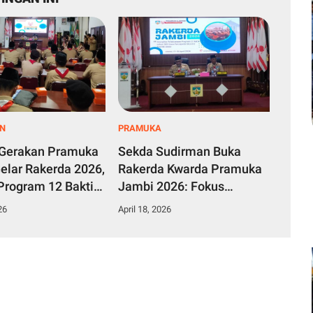
AN
PRAMUKA
Gerakan Pramuka
Sekda Sudirman Buka
elar Rakerda 2026,
Rakerda Kwarda Pramuka
 Program 12 Bakti
Jambi 2026: Fokus
kus Utama
Evaluasi Strategi,
26
April 18, 2026
Kaderisasi Pemimpin
Muda