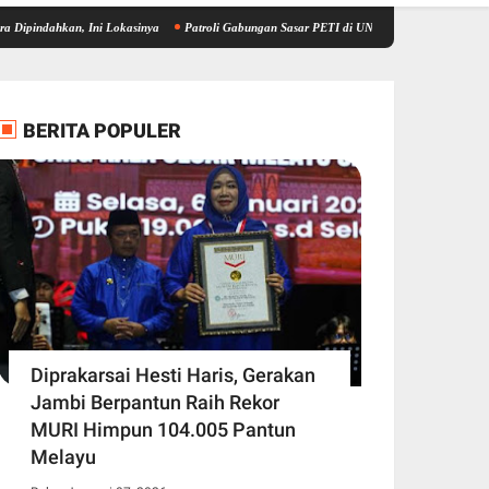
, Ini Lokasinya
Patroli Gabungan Sasar PETI di UNESCO Global Geopark Merangin, Po
BERITA POPULER
Diprakarsai Hesti Haris, Gerakan
Jambi Berpantun Raih Rekor
MURI Himpun 104.005 Pantun
Melayu