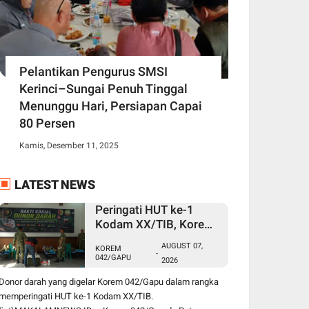
Pelantikan Pengurus SMSI
Kerinci–Sungai Penuh Tinggal
Menunggu Hari, Persiapan Capai
80 Persen
Kamis, Desember 11, 2025
LATEST NEWS
Peringati HUT ke-1
Kodam XX/TIB, Korem
042/Gapu Gelar Donor
AUGUST 07,
KOREM
Darah untuk Bantu
-
042/GAPU
2026
Penuhi Kebutuhan
Masyarakat
Donor darah yang digelar Korem 042/Gapu dalam rangka
memperingati HUT ke-1 Kodam XX/TIB.