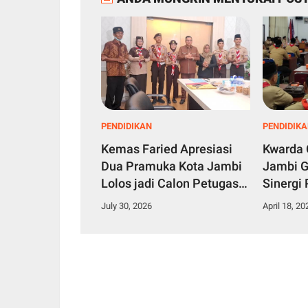
PENDIDIKAN
PENDIDIK
Kemas Faried Apresiasi
Kwarda 
Dua Pramuka Kota Jambi
Jambi G
Lolos jadi Calon Petugas
Sinergi
Upacara Pembukaan
jadi Fo
July 30, 2026
April 18, 20
Jambore Nasional XII