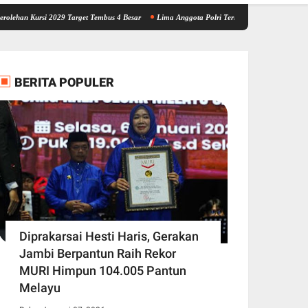
si 2029 Target Tembus 4 Besar
Lima Anggota Polri Terlibat Kasus Brigadir EWS Personel
BERITA POPULER
Diprakarsai Hesti Haris, Gerakan
Jambi Berpantun Raih Rekor
MURI Himpun 104.005 Pantun
Melayu