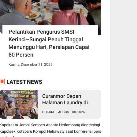
Pelantikan Pengurus SMSI
Kerinci–Sungai Penuh Tinggal
Menunggu Hari, Persiapan Capai
80 Persen
Kamis, Desember 11, 2025
LATEST NEWS
Curanmor Depan
Halaman Laundry di
Kenali Asam Bawah
HUKUM
-
AUGUST 08, 2026
Kota Jambi, Tiga Pelaku
Ditangkap Polisi
Kapolresta Jambi Kombes Ananto Herlambang didampingi
Kapolsek Kotabaru Kompol Helrawaty saat konferensi pers