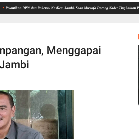
kan DPW dan Rakerwil NasDem Jambi, Saan Mustofa Dorong Kader Tingkatkan Perolehan Kur
impangan, Menggapai
 Jambi