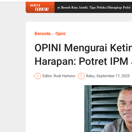
BERITA
man Laundry di Kenali Asam Bawah Kota Jambi, Tiga Pelaku Ditangkap Polisi
Pelanti
TERKINI
Beranda
Opini
OPINI Mengurai Ket
Harapan: Potret IPM
Editor: Rudi Hartono
Rabu, September 17, 2025