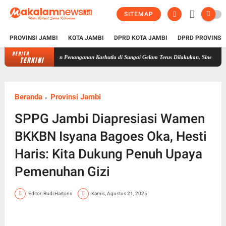
SITEMAP
PROVINSI JAMBI
KOTA JAMBI
DPRD KOTA JAMBI
DPRD PROVINSI
BERITA
da Jambi Pastikan Penanganan Karhutla di Sungai Gelam Terus Dilakukan, Sinergi TNI-Polr
TERKINI
Beranda
Provinsi Jambi
SPPG Jambi Diapresiasi Wamen
BKKBN Isyana Bagoes Oka, Hesti
Haris: Kita Dukung Penuh Upaya
Pemenuhan Gizi
Editor: Rudi Hartono
Kamis, Agustus 21, 2025