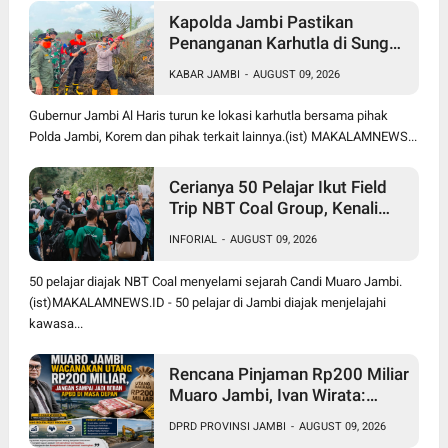
Kapolda Jambi Pastikan
Penanganan Karhutla di Sungai
Gelam Terus Dilakukan, Sinergi
KABAR JAMBI
-
AUGUST 09, 2026
TNI-Polri dan BPBD Diperkuat
Gubernur Jambi Al Haris turun ke lokasi karhutla bersama pihak
Polda Jambi, Korem dan pihak terkait lainnya.(ist) MAKALAMNEWS...
Cerianya 50 Pelajar Ikut Field
Trip NBT Coal Group, Kenali
Sejarah dan Budaya Muaro
INFORIAL
-
AUGUST 09, 2026
Jambi
50 pelajar diajak NBT Coal menyelami sejarah Candi Muaro Jambi.
(ist)MAKALAMNEWS.ID - 50 pelajar di Jambi diajak menjelajahi
kawasa...
Rencana Pinjaman Rp200 Miliar
Muaro Jambi, Ivan Wirata:
Jangan Sekadar Berutang,
DPRD PROVINSI JAMBI
-
AUGUST 09, 2026
Harus jadi Investasi