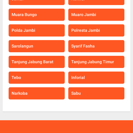
Muara Bungo
Muaro Jambi
Polda Jambi
Polresta Jambi
Sarolangun
Syarif Fasha
Tanjung Jabung Barat
Tanjung Jabung Timur
Tebo
Inforial
Narkoba
Sabu