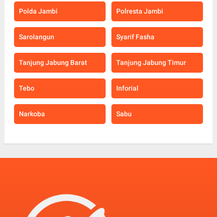
Polda Jambi
Polresta Jambi
Sarolangun
Syarif Fasha
Tanjung Jabung Barat
Tanjung Jabung Timur
Tebo
Inforial
Narkoba
Sabu