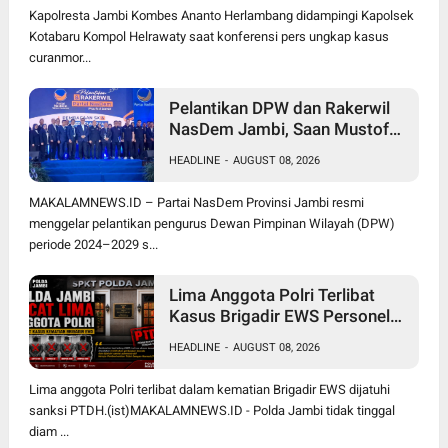
Kapolresta Jambi Kombes Ananto Herlambang didampingi Kapolsek
Kotabaru Kompol Helrawaty saat konferensi pers ungkap kasus
curanmor...
Pelantikan DPW dan Rakerwil
NasDem Jambi, Saan Mustofa
Dorong Kader Tingkatkan
HEADLINE
-
AUGUST 08, 2026
Perolehan Kursi 2029 Target
Tembus 4 Besar
MAKALAMNEWS.ID – Partai NasDem Provinsi Jambi resmi
menggelar pelantikan pengurus Dewan Pimpinan Wilayah (DPW)
periode 2024–2029 s...
Lima Anggota Polri Terlibat
Kasus Brigadir EWS Personel
Polres Tanjung Jabung Timur
HEADLINE
-
AUGUST 08, 2026
Akhirnya Dipecat
Lima anggota Polri terlibat dalam kematian Brigadir EWS dijatuhi
sanksi PTDH.(ist)MAKALAMNEWS.ID - Polda Jambi tidak tinggal
diam ...