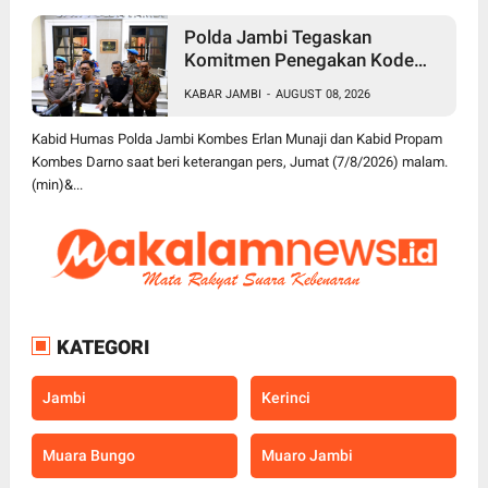
Polda Jambi Tegaskan
Komitmen Penegakan Kode
Etik Secara Tegas dan
KABAR JAMBI
-
AUGUST 08, 2026
Transparan, 5 Anggota Polri
Disanksi PTDH
Kabid Humas Polda Jambi Kombes Erlan Munaji dan Kabid Propam
Kombes Darno saat beri keterangan pers, Jumat (7/8/2026) malam.
(min)&...
KATEGORI
Jambi
Kerinci
Muara Bungo
Muaro Jambi