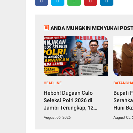
ANDA MUNGKIN MENYUKAI POST
HEADLINE
BATANGHA
Heboh! Dugaan Calo
Bupati F
Seleksi Polri 2026 di
Serahk
Jambi Terungkap, 12
Huni Ba
Orang jadi Korban, 2
untuk W
August 06, 2026
August 05,
Anggota Diamankan
Simpang