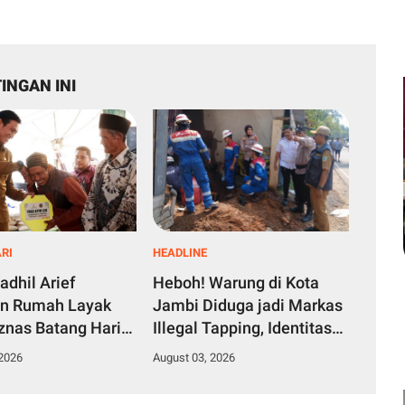
INGAN INI
RI
HEADLINE
adhil Arief
Heboh! Warung di Kota
an Rumah Layak
Jambi Diduga jadi Markas
znas Batang Hari
Illegal Tapping, Identitas
arga Desa
Pelaku Pencurian Minyak
 2026
August 03, 2026
 Terusan
Pertamina Sudah
Diketahui