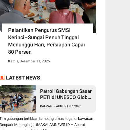
Pelantikan Pengurus SMSI
Kerinci–Sungai Penuh Tinggal
Menunggu Hari, Persiapan Capai
80 Persen
Kamis, Desember 11, 2025
LATEST NEWS
Patroli Gabungan Sasar
PETI di UNESCO Global
Geopark Merangin,
DAERAH
-
AUGUST 07, 2026
Polisi Amankan
Peralatan Digunakan
Tim gabungan tertibkan tambang emas ilegal di kawasan
Tambang Emas Ilegal
Geopark Merangin.(ist)MAKALAMNEWS.ID – Aparat