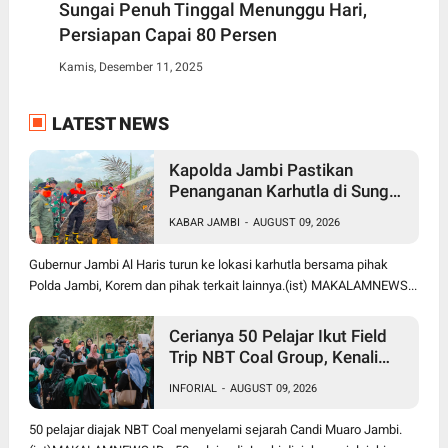
Sungai Penuh Tinggal Menunggu Hari,
Persiapan Capai 80 Persen
Kamis, Desember 11, 2025
LATEST NEWS
Kapolda Jambi Pastikan
Penanganan Karhutla di Sungai
Gelam Terus Dilakukan, Sinergi
KABAR JAMBI
-
AUGUST 09, 2026
TNI-Polri dan BPBD Diperkuat
Gubernur Jambi Al Haris turun ke lokasi karhutla bersama pihak
Polda Jambi, Korem dan pihak terkait lainnya.(ist) MAKALAMNEWS...
Cerianya 50 Pelajar Ikut Field
Trip NBT Coal Group, Kenali
Sejarah dan Budaya Muaro
INFORIAL
-
AUGUST 09, 2026
Jambi
50 pelajar diajak NBT Coal menyelami sejarah Candi Muaro Jambi.