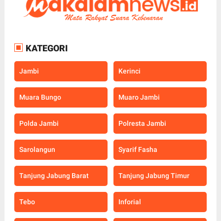
KATEGORI
Jambi
Kerinci
Muara Bungo
Muaro Jambi
Polda Jambi
Polresta Jambi
Sarolangun
Syarif Fasha
Tanjung Jabung Barat
Tanjung Jabung Timur
Tebo
Inforial