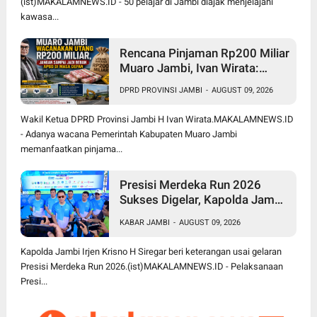
(ist)MAKALAMNEWS.ID - 50 pelajar di Jambi diajak menjelajahi
kawasa...
Rencana Pinjaman Rp200 Miliar
Muaro Jambi, Ivan Wirata:
Jangan Sekadar Berutang,
DPRD PROVINSI JAMBI
-
AUGUST 09, 2026
Harus jadi Investasi
Pembangunan
Wakil Ketua DPRD Provinsi Jambi H Ivan Wirata.MAKALAMNEWS.ID
- Adanya wacana Pemerintah Kabupaten Muaro Jambi
memanfaatkan pinjama...
Presisi Merdeka Run 2026
Sukses Digelar, Kapolda Jambi
Apresiasi Sinergi Polisi, Pemda
KABAR JAMBI
-
AUGUST 09, 2026
dan Masyarakat
Kapolda Jambi Irjen Krisno H Siregar beri keterangan usai gelaran
Presisi Merdeka Run 2026.(ist)MAKALAMNEWS.ID - Pelaksanaan
Presi...