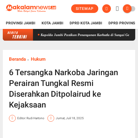
SITEMAP
PROVINSI JAMBI
KOTA JAMBI
DPRD KOTA JAMBI
DPRD PROVINSI
BERITA
Kapolda Jambi Pastikan Penanganan Karhutla di Sungai Gelam Terus Dilakuk
TERKINI
Beranda
Hukum
6 Tersangka Narkoba Jaringan
Perairan Tungkal Resmi
Diserahkan Ditpolairud ke
Kejaksaan
Editor: Rudi Hartono
Jumat, Juli 18, 2025