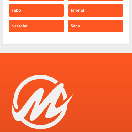
Tebo
Inforial
Narkoba
Sabu