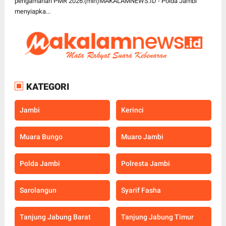
pengamanan PMR 2026.(min)MAKALAMNEWS.ID - Polda Jambi
menyiapka...
KATEGORI
Jambi
Kerinci
Muara Bungo
Muaro Jambi
Polda Jambi
Polresta Jambi
Sarolangun
Syarif Fasha
Tanjung Jabung Barat
Tanjung Jabung Timur