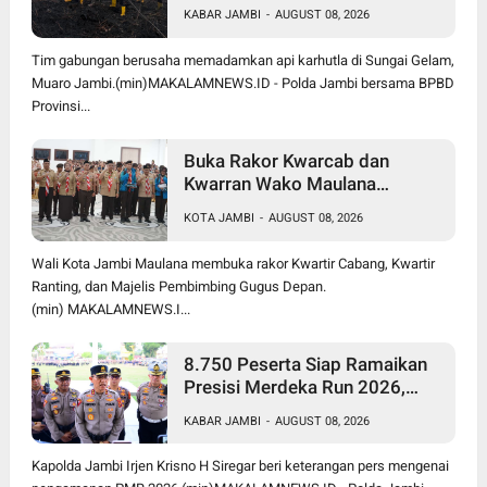
Hektare di Sungai Gelam
KABAR JAMBI
-
AUGUST 08, 2026
Berjalan Maksimal
Tim gabungan berusaha memadamkan api karhutla di Sungai Gelam,
Muaro Jambi.(min)MAKALAMNEWS.ID - Polda Jambi bersama BPBD
Provinsi...
Buka Rakor Kwarcab dan
Kwarran Wako Maulana
Siapkan Jalur Prestasi SPMB,
KOTA JAMBI
-
AUGUST 08, 2026
Kemas Faried Targetkan 1.000
Pramuka Garuda
Wali Kota Jambi Maulana membuka rakor Kwartir Cabang, Kwartir
Ranting, dan Majelis Pembimbing Gugus Depan.
(min) MAKALAMNEWS.I...
8.750 Peserta Siap Ramaikan
Presisi Merdeka Run 2026,
Polda Jambi Turunkan 1.848
KABAR JAMBI
-
AUGUST 08, 2026
Personel untuk Pengamanan
Kapolda Jambi Irjen Krisno H Siregar beri keterangan pers mengenai