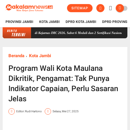
SITEMAP
PROVINSI JAMBI
KOTA JAMBI
DPRD KOTA JAMBI
DPRD PROVINSI
BERITA
bi Berjaya di Kejurnas IMC 2026, Sabet 6 Medali dan 2 Sertifikasi Nasional
Jambi Dilan
TERKINI
Beranda
Kota Jambi
Program Wali Kota Maulana
Dikritik, Pengamat: Tak Punya
Indikator Capaian, Perlu Sasaran
Jelas
Editor: Rudi Hartono
Selasa, Mei 27, 2025