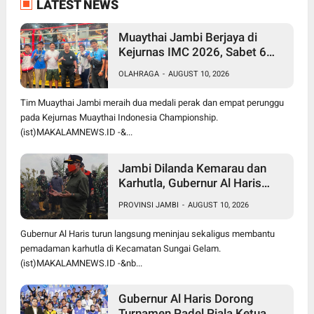
LATEST NEWS
Muaythai Jambi Berjaya di
Kejurnas IMC 2026, Sabet 6
Medali dan 2 Sertifikasi
OLAHRAGA
-
AUGUST 10, 2026
Nasional
Tim Muaythai Jambi meraih dua medali perak dan empat perunggu
pada Kejurnas Muaythai Indonesia Championship.
(ist)MAKALAMNEWS.ID -&...
Jambi Dilanda Kemarau dan
Karhutla, Gubernur Al Haris
Ajak Ulama Gelar Salat Istisqa
PROVINSI JAMBI
-
AUGUST 10, 2026
Gubernur Al Haris turun langsung meninjau sekaligus membantu
pemadaman karhutla di Kecamatan Sungai Gelam.
(ist)MAKALAMNEWS.ID -&nb...
Gubernur Al Haris Dorong
Turnamen Padel Piala Ketua