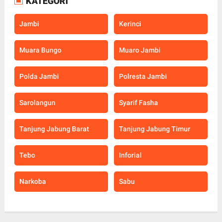
KATEGORI
Jambi
Kerinci
Muara Bungo
Muaro Jambi
Polda Jambi
Polresta Jambi
Sarolangun
Syarif Fasha
Tanjung Jabung Barat
Tanjung Jabung Timur
Tebo
Inforial
Narkoba
Sabu