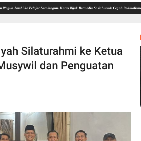
 ke Pelajar Sarolangun, Harus Bijak Bermedia Sosial untuk Cegah Radikalisme dan Perund
h Silaturahmi ke Ketua
Musywil dan Penguatan