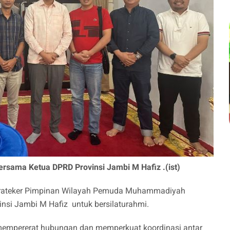
ama Ketua DPRD Provinsi Jambi M Hafiz .(ist)
Karateker Pimpinan Wilayah Pemuda Muhammadiyah
nsi Jambi M Hafiz untuk bersilaturahmi.
 mempererat hubungan dan memperkuat koordinasi antar