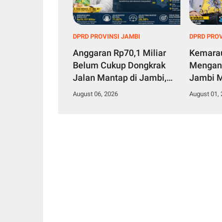
DPRD PROVINSI JAMBI
DPRD PROV
Anggaran Rp70,1 Miliar
Kemara
Belum Cukup Dongkrak
Menganc
Jalan Mantap di Jambi,
Jambi 
Ivan Wirata Dorong
Mitigas
August 06, 2026
August 01,
Pemprov Jemput Dana
Sebelum 
Pusat