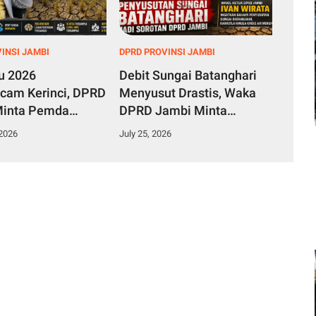
INSI JAMBI
DPRD PROVINSI JAMBI
u 2026
Debit Sungai Batanghari
am Kerinci, DPRD
Menyusut Drastis, Waka
Minta Pemda
DPRD Jambi Minta
i Dilakukan
Pemprov Segera Ambil
 2026
July 25, 2026
Krisis Air Terjadi
Langkah Darurat