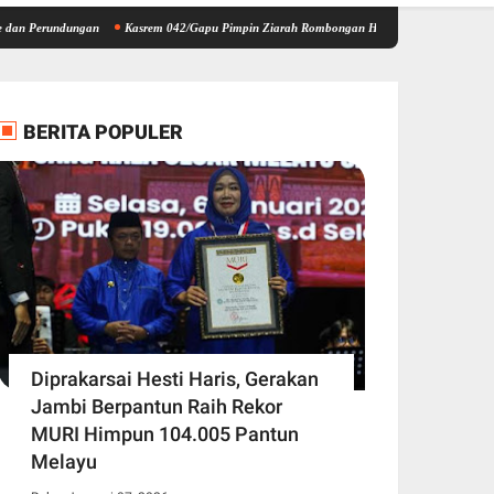
ungan
Kasrem 042/Gapu Pimpin Ziarah Rombongan HUT Kodam XX/Tuanku Imam Bonjol 
BERITA POPULER
Diprakarsai Hesti Haris, Gerakan
Jambi Berpantun Raih Rekor
MURI Himpun 104.005 Pantun
Melayu