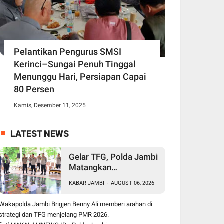
Pelantikan Pengurus SMSI
Kerinci–Sungai Penuh Tinggal
Menunggu Hari, Persiapan Capai
80 Persen
Kamis, Desember 11, 2025
LATEST NEWS
Gelar TFG, Polda Jambi
Matangkan
Pengamanan Presisi
KABAR JAMBI
-
AUGUST 06, 2026
Merdeka Run 2026,
Libatkan 1.750
Wakapolda Jambi Brigjen Benny Ali memberi arahan di
Personel
strategi dan TFG menjelang PMR 2026.