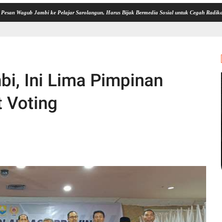
 Jambi ke Pelajar Sarolangun, Harus Bijak Bermedia Sosial untuk Cegah Radikalisme dan P
i, Ini Lima Pimpinan
t Voting