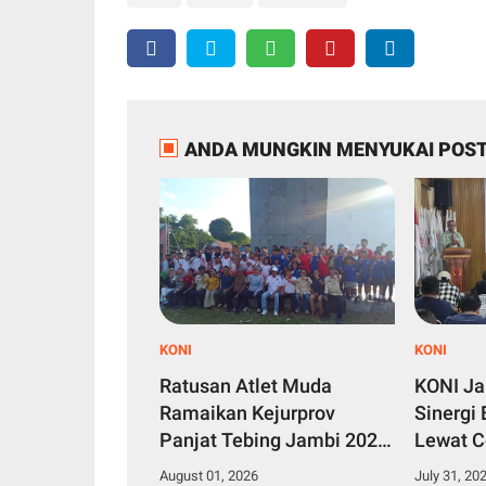
ANDA MUNGKIN MENYUKAI POST
KONI
KONI
Ratusan Atlet Muda
KONI Ja
Ramaikan Kejurprov
Sinergi
Panjat Tebing Jambi 2026,
Lewat C
KONI Siapkan Bank Data
Bahas 
August 01, 2026
July 31, 20