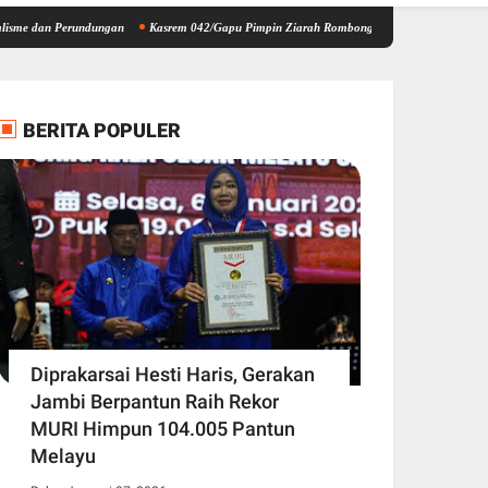
erundungan
Kasrem 042/Gapu Pimpin Ziarah Rombongan HUT Kodam XX/Tuanku Imam Bo
BERITA POPULER
Diprakarsai Hesti Haris, Gerakan
Jambi Berpantun Raih Rekor
MURI Himpun 104.005 Pantun
Melayu