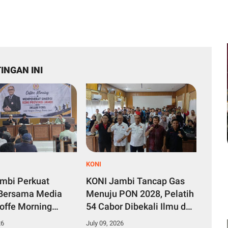
INGAN INI
KONI
mbi Perkuat
KONI Jambi Tancap Gas
 Bersama Media
Menuju PON 2028, Pelatih
offe Morning
54 Cabor Dibekali Ilmu dari
Masa Depan
Pakar Nasional
26
July 09, 2026