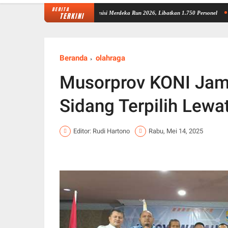
BERITA
atangkan Pengamanan Presisi Merdeka Run 2026, Libatkan 1.750 Personel
Pesan Wagub
TERKINI
Beranda
olahraga
Musorprov KONI Jamb
Sidang Terpilih Lewa
Editor: Rudi Hartono
Rabu, Mei 14, 2025