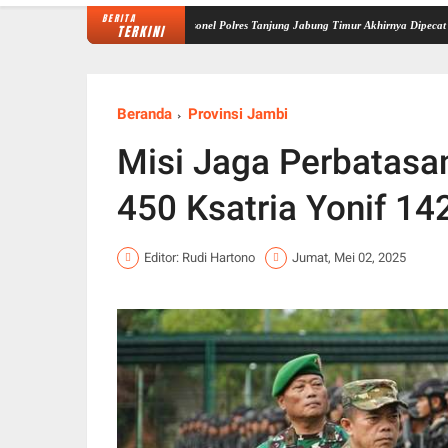
BERITA
ibat Kasus Brigadir EWS Personel Polres Tanjung Jabung Timur Akhirnya Dipecat
Polda J
TERKINI
Beranda
Provinsi Jambi
Misi Jaga Perbatasan
450 Ksatria Yonif 1
Editor: Rudi Hartono
Jumat, Mei 02, 2025