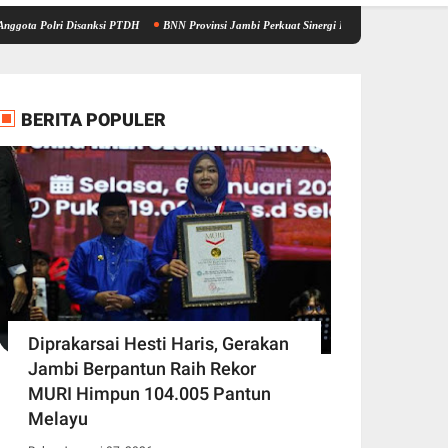
i Disanksi PTDH
BNN Provinsi Jambi Perkuat Sinergi P4GN di Sarolangun, Brigjen Asep
BERITA POPULER
Diprakarsai Hesti Haris, Gerakan
Jambi Berpantun Raih Rekor
MURI Himpun 104.005 Pantun
Melayu