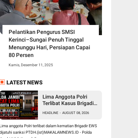
Pelantikan Pengurus SMSI
Kerinci–Sungai Penuh Tinggal
Menunggu Hari, Persiapan Capai
80 Persen
Kamis, Desember 11, 2025
LATEST NEWS
Lima Anggota Polri
Terlibat Kasus Brigadir
EWS Personel Polres
HEADLINE
-
AUGUST 08, 2026
Tanjung Jabung Timur
Akhirnya Dipecat
Lima anggota Polri terlibat dalam kematian Brigadir EWS
dijatuhi sanksi PTDH.(ist)MAKALAMNEWS.ID - Polda