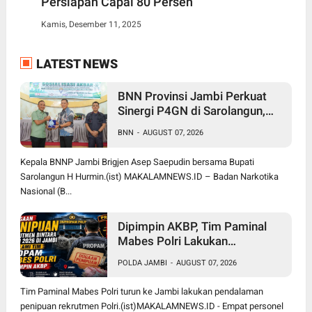
Persiapan Capai 80 Persen
Kamis, Desember 11, 2025
LATEST NEWS
BNN Provinsi Jambi Perkuat
Sinergi P4GN di Sarolangun,
Brigjen Asep Ingatkan Bahaya
BNN
-
AUGUST 07, 2026
Vape Zombie
Kepala BNNP Jambi Brigjen Asep Saepudin bersama Bupati
Sarolangun H Hurmin.(ist) MAKALAMNEWS.ID – Badan Narkotika
Nasional (B...
Dipimpin AKBP, Tim Paminal
Mabes Polri Lakukan
Pendalaman Dugaan Penipuan
POLDA JAMBI
-
AUGUST 07, 2026
Rekrutmen Bintara di Polda
Jambi
Tim Paminal Mabes Polri turun ke Jambi lakukan pendalaman
penipuan rekrutmen Polri.(ist)MAKALAMNEWS.ID - Empat personel