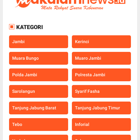
KATEGORI
Jambi
Kerinci
Muara Bungo
Muaro Jambi
Polda Jambi
Polresta Jambi
Sarolangun
Syarif Fasha
Tanjung Jabung Barat
Tanjung Jabung Timur
Tebo
Inforial