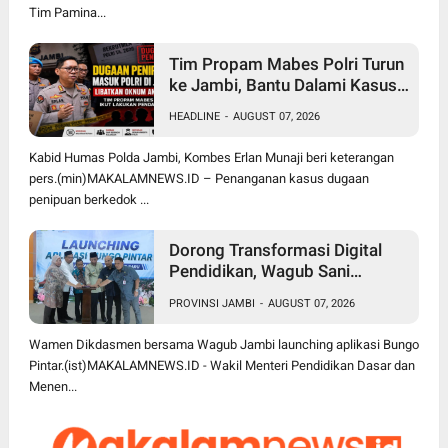
Tim Pamina...
Tim Propam Mabes Polri Turun
ke Jambi, Bantu Dalami Kasus
Dugaan Penipuan Rekrutmen
HEADLINE
-
AUGUST 07, 2026
Bintara Polri 2026
Kabid Humas Polda Jambi, Kombes Erlan Munaji beri keterangan
pers.(min)MAKALAMNEWS.ID – Penanganan kasus dugaan
penipuan berkedok ...
Dorong Transformasi Digital
Pendidikan, Wagub Sani
Bersama Wamen Dikdasmen
PROVINSI JAMBI
-
AUGUST 07, 2026
Luncurkan Aplikasi Bungo
Pintar
Wamen Dikdasmen bersama Wagub Jambi launching aplikasi Bungo
Pintar.(ist)MAKALAMNEWS.ID - Wakil Menteri Pendidikan Dasar dan
Menen...