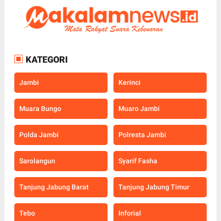
KATEGORI
Jambi
Kerinci
Muara Bungo
Muaro Jambi
Polda Jambi
Polresta Jambi
Sarolangun
Syarif Fasha
Tanjung Jabung Barat
Tanjung Jabung Timur
Tebo
Inforial