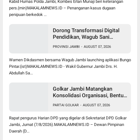
Kabid Humas Polda Jambi, Kombes Erlan Munaji beri keterangan
pers.(min)MAKALAMNEWS.ID – Penanganan kasus dugaan
penipuan berkedok ...
Dorong Transformasi Digital
Pendidikan, Wagub Sani
Bersama Wamen Dikdasmen
PROVINSI JAMBI
-
AUGUST 07, 2026
Luncurkan Aplikasi Bungo
Pintar
Wamen Dikdasmen bersama Wagub Jambi launching aplikasi Bungo
Pintar.(ist)MAKALAMNEWS.ID - Wakil Gubernur Jambi Drs. H.
Abdullah Sa...
Golkar Jambi Matangkan
Konsolidasi Organisasi, Bentuk
Panitia Pelantikan, Rakerda dan
PARTAI GOLKAR
-
AUGUST 07, 2026
Bimtek 2026
Rapat pengurus Harian DPD yang digelar di Sekretariat DPD Golkar
Jambi, Jumat (7/8/2026).MAKALAMNEWS.ID – Dewan Pimpinan
Daerah (D...