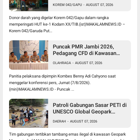
Donor Darah untuk Bantu
KOREM 042/GAPU
-
AUGUST 07, 2026
Penuhi Kebutuhan Masyarakat
Donor darah yang digelar Korem 042/Gapu dalam rangka
memperingati HUT ke-1 Kodam XX/TIB.(ist)MAKALAMNEWS.ID –
Korem 042/Garuda Put...
Puncak PMR Jambi 2026,
Pedagang CFD di Kawasan
Perkantoran Telanaipura
OLAHRAGA
-
AUGUST 07, 2026
Dipindahkan, Ini Lokasinya
Panitia pelaksana dipimpin Kombes Benny Adi Cahyono saat
menggelar konferensi pers, Jumat (7/8/2026).
(min)MAKALAMNEWS.ID - Puncak ...
Patroli Gabungan Sasar PETI di
UNESCO Global Geopark
Merangin, Polisi Amankan
DAERAH
-
AUGUST 07, 2026
Peralatan Digunakan Tambang
Emas Ilegal
Tim gabungan tertibkan tambang emas ilegal di kawasan Geopark