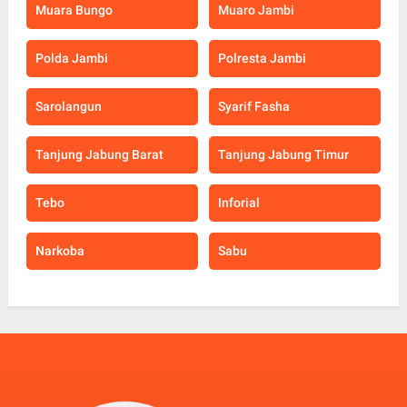
Muara Bungo
Muaro Jambi
Polda Jambi
Polresta Jambi
Sarolangun
Syarif Fasha
Tanjung Jabung Barat
Tanjung Jabung Timur
Tebo
Inforial
Narkoba
Sabu