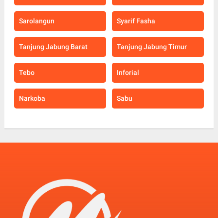
Sarolangun
Syarif Fasha
Tanjung Jabung Barat
Tanjung Jabung Timur
Tebo
Inforial
Narkoba
Sabu