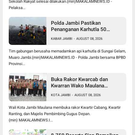
Sekolah Rakyat selesai dilakukan.(min)MAKALAMNEWS.ID -
Pelaksa...
Polda Jambi Pastikan
Penanganan Karhutla 50
Hektare di Sungai Gelam
KABAR JAMBI
-
AUGUST 08, 2026
Berjalan Maksimal
Tim gabungan berusaha memadamkan api karhutla di Sungai Gelam,
Muaro Jambi.(min)MAKALAMNEWS.ID - Polda Jambi bersama BPBD
Provinsi...
Buka Rakor Kwarcab dan
Kwarran Wako Maulana
Siapkan Jalur Prestasi SPMB,
KOTA JAMBI
-
AUGUST 08, 2026
Kemas Faried Targetkan 1.000
Pramuka Garuda
Wali Kota Jambi Maulana membuka rakor Kwartir Cabang, Kwartir
Ranting, dan Majelis Pembimbing Gugus Depan.
(min) MAKALAMNEWS.I...