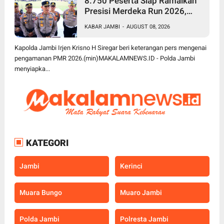
8.750 Peserta Siap Ramaikan
Presisi Merdeka Run 2026,
Polda Jambi Turunkan 1.848
KABAR JAMBI
-
AUGUST 08, 2026
Personel untuk Pengamanan
Kapolda Jambi Irjen Krisno H Siregar beri keterangan pers mengenai
pengamanan PMR 2026.(min)MAKALAMNEWS.ID - Polda Jambi
menyiapka...
KATEGORI
Jambi
Kerinci
Muara Bungo
Muaro Jambi
Polda Jambi
Polresta Jambi