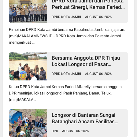
DPRD Kota Jambi dan Polresta
Perkuat Sinergi, Kemas Faried:
Kamtibmas jadi Prioritas
DPRD KOTA JAMBI
-
AUGUST 06, 2026
Bersama
Pimpinan DPRD Kota Jambi bersama Kapolresta Jambi dan jajaran.
(min)MAKALAMNEWS.ID - DPRD Kota Jambi dan Polresta Jambi
memperkuat ...
Bersama Anggota DPR Tinjau
Lokasi Longsor di Pasar
Panjang, Ketua DPRD Kota
DPRD KOTA JAMBI
-
AUGUST 06, 2026
Jambi Dorong Pusat Bangun
Turap Sungai Batanghari
Ketua DPRD Kota Jambi Kemas Faried Alfarelly bersama anggota
DPR meninjau lokasi longsor di Pasir Panjang, Danau Teluk.
(min)MAKALA...
Longsor di Bantaran Sungai
Batanghari Ancam Fasilitas
Vital di Pasir Panjang, Edi
DPR
-
AUGUST 06, 2026
Purwanto Siap Perjuangkan