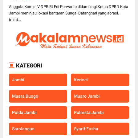
Pembangunan Turap
Anggota Komisi V DPR RI Edi Purwanto didampingi Ketua DPRD Kota
Jambi meninjau lokasi bantaran Sungai Batanghari yang abrasi.
(min)...
KATEGORI
Jambi
Kerinci
Muara Bungo
Muaro Jambi
Polda Jambi
Polresta Jambi
Sarolangun
Syarif Fasha