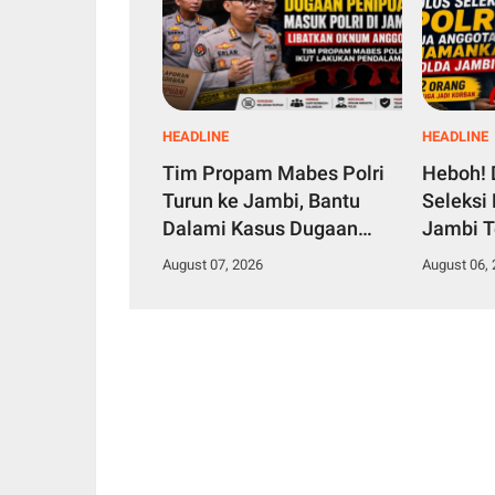
HEADLINE
HEADLINE
Tim Propam Mabes Polri
Heboh! 
Turun ke Jambi, Bantu
Seleksi 
Dalami Kasus Dugaan
Jambi T
Penipuan Rekrutmen
Orang ja
August 07, 2026
August 06,
Bintara Polri 2026
Anggot