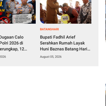
BATANGHARI
Dugaan Calo
Bupati Fadhil Arief
Polri 2026 di
Serahkan Rumah Layak
erungkap, 12
Huni Baznas Batang Hari
di Korban, 2
untuk Warga Desa
 2026
August 05, 2026
a Diamankan
Simpang Terusan