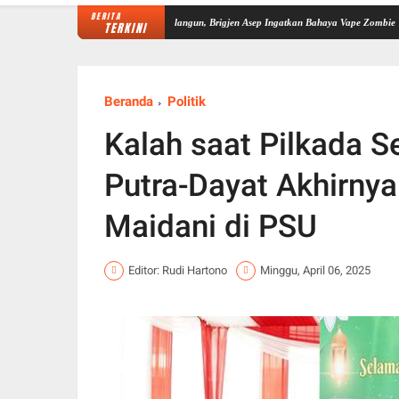
BERITA
Perkuat Sinergi P4GN di Sarolangun, Brigjen Asep Ingatkan Bahaya Vape Zombie
Dipimp
TERKINI
Beranda
Politik
Kalah saat Pilkada 
Putra-Dayat Akhirny
Maidani di PSU
Editor: Rudi Hartono
Minggu, April 06, 2025