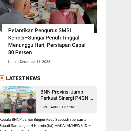
Pelantikan Pengurus SMSI
Kerinci–Sungai Penuh Tinggal
Menunggu Hari, Persiapan Capai
80 Persen
Kamis, Desember 11, 2025
LATEST NEWS
BNN Provinsi Jambi
Perkuat Sinergi P4GN di
Sarolangun, Brigjen
BNN
-
AUGUST 07, 2026
Asep Ingatkan Bahaya
Vape Zombie
Kepala BNNP Jambi Brigjen Asep Saepudin bersama
Bupati Sarolangun H Hurmin.(ist) MAKALAMNEWS.ID –