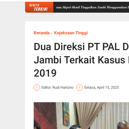
BERITA
i Sekolah Rakyat Selesai, Taruna Akpol-Akmil Tinggalkan Jambi Menggunakan Hercules A-73
TERKINI
Beranda
Kejaksaan Tinggi
Dua Direksi PT PAL D
Jambi Terkait Kasus
2019
Editor: Rudi Hartono
Selasa, April 15, 2025