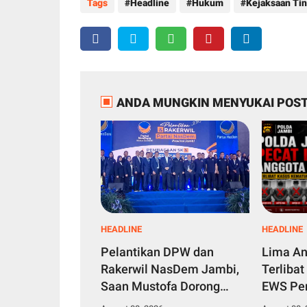
Tags
Headline
Hukum
Kejaksaan Tin
ANDA MUNGKIN MENYUKAI POST
HEADLINE
HEADLINE
Pelantikan DPW dan
Lima An
Rakerwil NasDem Jambi,
Terlibat
Saan Mustofa Dorong
EWS Per
Kader Tingkatkan
Tanjung