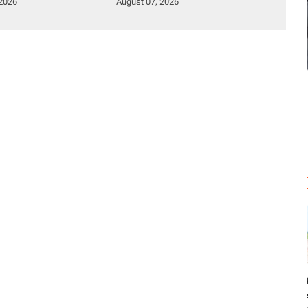
 2026
August 07, 2026
a Dipecat
Bintara Polri 2026