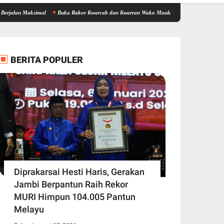
ksimal
Buka Rakor Kwarcab dan Kwarran Wako Maulana Siapkan Jalur Prestasi SPMB, K
BERITA POPULER
Diprakarsai Hesti Haris, Gerakan
Jambi Berpantun Raih Rekor
MURI Himpun 104.005 Pantun
Melayu