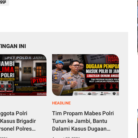
ggi
INGAN INI
HEADLINE
ggota Polri
Tim Propam Mabes Polri
 Kasus Brigadir
Turun ke Jambi, Bantu
sonel Polres
Dalami Kasus Dugaan
 Jabung Timur
Penipuan Rekrutmen