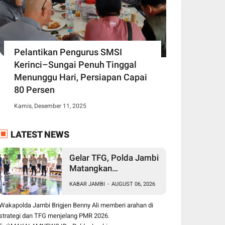
Pelantikan Pengurus SMSI
Kerinci–Sungai Penuh Tinggal
Menunggu Hari, Persiapan Capai
80 Persen
Kamis, Desember 11, 2025
LATEST NEWS
Gelar TFG, Polda Jambi
Matangkan
Pengamanan Presisi
KABAR JAMBI
-
AUGUST 06, 2026
Merdeka Run 2026,
Libatkan 1.750
Wakapolda Jambi Brigjen Benny Ali memberi arahan di
Personel
strategi dan TFG menjelang PMR 2026.