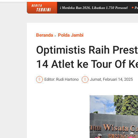
BERITA
tangkan Pengamanan Presisi Merdeka Run 2026, Libatkan 1.750 Personel
Pesan Wagub J
TERKINI
Beranda
Polda Jambi
Optimistis Raih Pres
14 Atlet ke Tour Of 
Editor: Rudi Hartono
Jumat, Februari 14, 2025