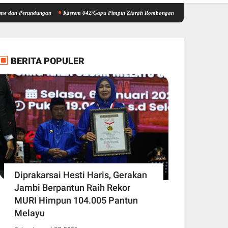
rundungan
Kasrem 042/Gapu Pimpin Ziarah Rombongan HUT Kodam XX/Tuanku Imam Bonj
BERITA POPULER
Diprakarsai Hesti Haris, Gerakan
Jambi Berpantun Raih Rekor
MURI Himpun 104.005 Pantun
Melayu