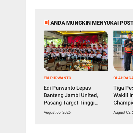
ANDA MUNGKIN MENYUKAI POST
EDI PURWANTO
OLAHRAG
Edi Purwanto Lepas
Tiga P
Banteng Jambi United,
Wakili I
Pasang Target Tinggi
Champi
Rebut Juara Soekarno Cup
Filipina
August 05, 2026
August 03,
Medali