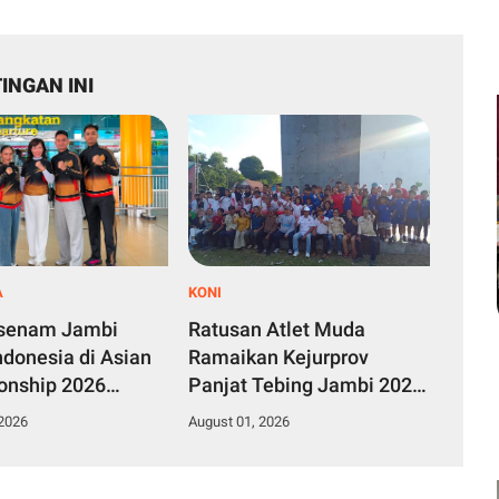
INGAN INI
A
KONI
esenam Jambi
Ratusan Atlet Muda
ndonesia di Asian
Ramaikan Kejurprov
onship 2026
Panjat Tebing Jambi 2026,
, Optimistis Raih
KONI Siapkan Bank Data
 2026
August 01, 2026
Atlet Berprestasi