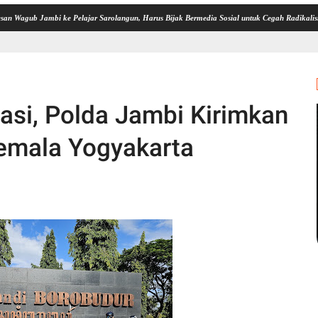
ambi ke Pelajar Sarolangun, Harus Bijak Bermedia Sosial untuk Cegah Radikalisme dan Pe
tasi, Polda Jambi Kirimkan
Kemala Yogyakarta