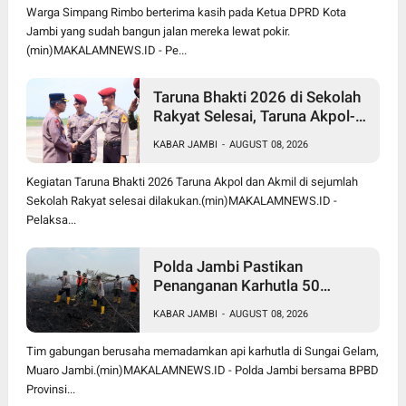
Rafi Akbar
Warga Simpang Rimbo berterima kasih pada Ketua DPRD Kota
Jambi yang sudah bangun jalan mereka lewat pokir.
(min)MAKALAMNEWS.ID - Pe...
Taruna Bhakti 2026 di Sekolah
Rakyat Selesai, Taruna Akpol-
Akmil Tinggalkan Jambi
KABAR JAMBI
-
AUGUST 08, 2026
Menggunakan Hercules A-7305
Kegiatan Taruna Bhakti 2026 Taruna Akpol dan Akmil di sejumlah
Sekolah Rakyat selesai dilakukan.(min)MAKALAMNEWS.ID -
Pelaksa...
Polda Jambi Pastikan
Penanganan Karhutla 50
Hektare di Sungai Gelam
KABAR JAMBI
-
AUGUST 08, 2026
Berjalan Maksimal
Tim gabungan berusaha memadamkan api karhutla di Sungai Gelam,
Muaro Jambi.(min)MAKALAMNEWS.ID - Polda Jambi bersama BPBD
Provinsi...