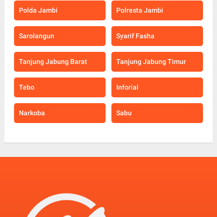
Polda Jambi
Polresta Jambi
Sarolangun
Syarif Fasha
Tanjung Jabung Barat
Tanjung Jabung Timur
Tebo
Inforial
Narkoba
Sabu