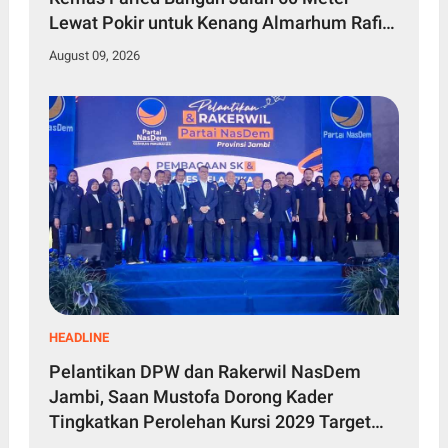
Lewat Pokir untuk Kenang Almarhum Rafi
Akbar
August 09, 2026
HEADLINE
Pelantikan DPW dan Rakerwil NasDem
Jambi, Saan Mustofa Dorong Kader
Tingkatkan Perolehan Kursi 2029 Target
Tembus 4 Besar