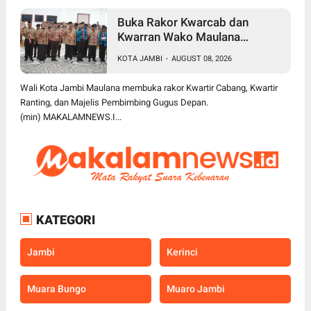
Buka Rakor Kwarcab dan
Kwarran Wako Maulana
Siapkan Jalur Prestasi SPMB,
KOTA JAMBI
-
AUGUST 08, 2026
Kemas Faried Targetkan 1.000
Pramuka Garuda
Wali Kota Jambi Maulana membuka rakor Kwartir Cabang, Kwartir
Ranting, dan Majelis Pembimbing Gugus Depan.
(min) MAKALAMNEWS.I...
KATEGORI
Jambi
Kerinci
Muara Bungo
Muaro Jambi