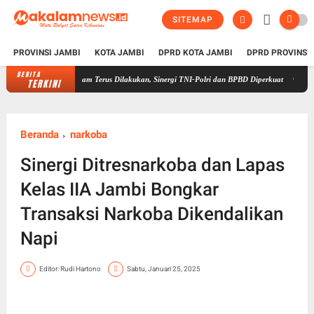
SITEMAP
PROVINSI JAMBI
KOTA JAMBI
DPRD KOTA JAMBI
DPRD PROVINSI
BERITA
i Sungai Gelam Terus Dilakukan, Sinergi TNI-Polri dan BPBD Diperkuat
Cerianya 50 Pel
TERKINI
Beranda
narkoba
Sinergi Ditresnarkoba dan Lapas
Kelas IIA Jambi Bongkar
Transaksi Narkoba Dikendalikan
Napi
Editor: Rudi Hartono
Sabtu, Januari 25, 2025