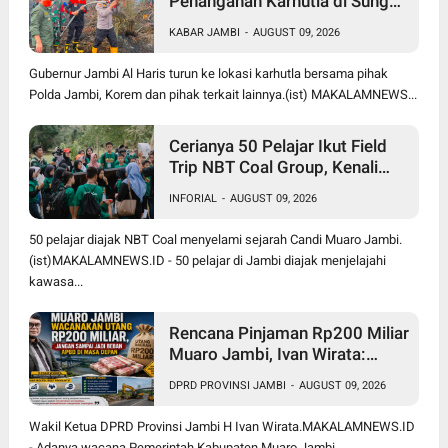
Penanganan Karhutla di Sungai
Gelam Terus Dilakukan, Sinergi
KABAR JAMBI
-
AUGUST 09, 2026
TNI-Polri dan BPBD Diperkuat
Gubernur Jambi Al Haris turun ke lokasi karhutla bersama pihak
Polda Jambi, Korem dan pihak terkait lainnya.(ist) MAKALAMNEWS...
Cerianya 50 Pelajar Ikut Field
Trip NBT Coal Group, Kenali
Sejarah dan Budaya Muaro
INFORIAL
-
AUGUST 09, 2026
Jambi
50 pelajar diajak NBT Coal menyelami sejarah Candi Muaro Jambi.
(ist)MAKALAMNEWS.ID - 50 pelajar di Jambi diajak menjelajahi
kawasa...
Rencana Pinjaman Rp200 Miliar
Muaro Jambi, Ivan Wirata:
Jangan Sekadar Berutang,
DPRD PROVINSI JAMBI
-
AUGUST 09, 2026
Harus jadi Investasi
Pembangunan
Wakil Ketua DPRD Provinsi Jambi H Ivan Wirata.MAKALAMNEWS.ID
- Adanya wacana Pemerintah Kabupaten Muaro Jambi