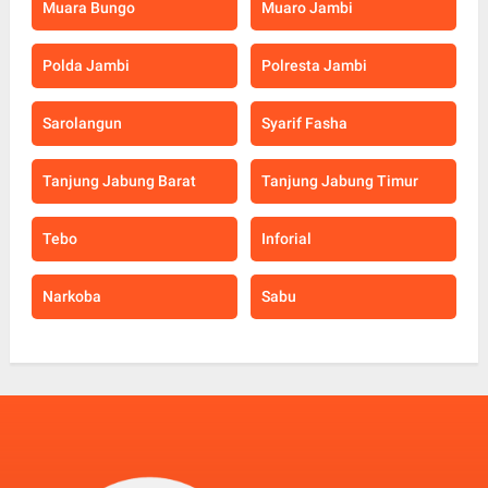
Muara Bungo
Muaro Jambi
Polda Jambi
Polresta Jambi
Sarolangun
Syarif Fasha
Tanjung Jabung Barat
Tanjung Jabung Timur
Tebo
Inforial
Narkoba
Sabu