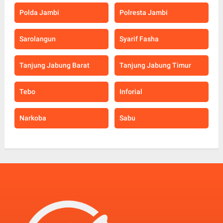
Polda Jambi
Polresta Jambi
Sarolangun
Syarif Fasha
Tanjung Jabung Barat
Tanjung Jabung Timur
Tebo
Inforial
Narkoba
Sabu