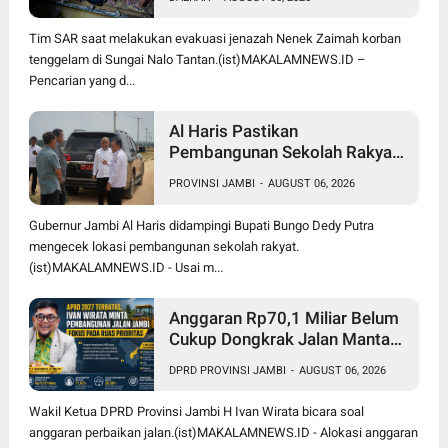
Dunia 3 Km dari Lokasi Awal
Tim SAR saat melakukan evakuasi jenazah Nenek Zaimah korban
tenggelam di Sungai Nalo Tantan.(ist)MAKALAMNEWS.ID –
Pencarian yang d...
Al Haris Pastikan
Pembangunan Sekolah Rakyat
dan BTN Bungo Green City Beri
PROVINSI JAMBI
-
AUGUST 06, 2026
Manfaat bagi Masyarakat
Gubernur Jambi Al Haris didampingi Bupati Bungo Dedy Putra
mengecek lokasi pembangunan sekolah rakyat.
(ist)MAKALAMNEWS.ID - Usai m...
Anggaran Rp70,1 Miliar Belum
Cukup Dongkrak Jalan Mantap
di Jambi, Ivan Wirata Dorong
DPRD PROVINSI JAMBI
-
AUGUST 06, 2026
Pemprov Jemput Dana Pusat
Wakil Ketua DPRD Provinsi Jambi H Ivan Wirata bicara soal
anggaran perbaikan jalan.(ist)MAKALAMNEWS.ID - Alokasi anggaran