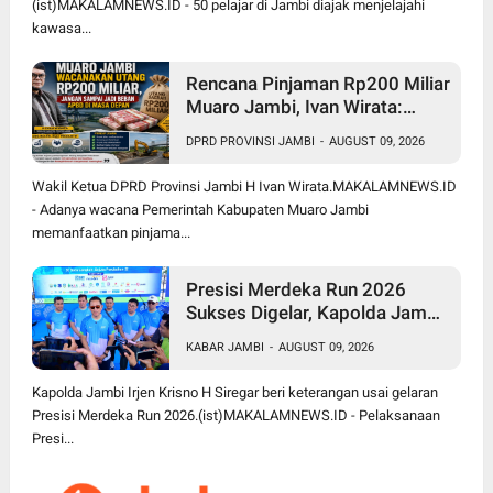
(ist)MAKALAMNEWS.ID - 50 pelajar di Jambi diajak menjelajahi
kawasa...
Rencana Pinjaman Rp200 Miliar
Muaro Jambi, Ivan Wirata:
Jangan Sekadar Berutang,
DPRD PROVINSI JAMBI
-
AUGUST 09, 2026
Harus jadi Investasi
Pembangunan
Wakil Ketua DPRD Provinsi Jambi H Ivan Wirata.MAKALAMNEWS.ID
- Adanya wacana Pemerintah Kabupaten Muaro Jambi
memanfaatkan pinjama...
Presisi Merdeka Run 2026
Sukses Digelar, Kapolda Jambi
Apresiasi Sinergi Polisi, Pemda
KABAR JAMBI
-
AUGUST 09, 2026
dan Masyarakat
Kapolda Jambi Irjen Krisno H Siregar beri keterangan usai gelaran
Presisi Merdeka Run 2026.(ist)MAKALAMNEWS.ID - Pelaksanaan
Presi...