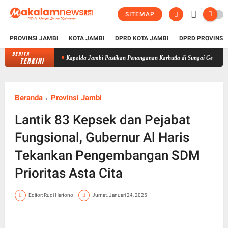
SITEMAP
PROVINSI JAMBI
KOTA JAMBI
DPRD KOTA JAMBI
DPRD PROVINSI
BERITA
Kapolda Jambi Pastikan Penanganan Karhutla di Sungai Gelam Terus Dilakuka
TERKINI
Beranda
Provinsi Jambi
Lantik 83 Kepsek dan Pejabat
Fungsional, Gubernur Al Haris
Tekankan Pengembangan SDM
Prioritas Asta Cita
Editor: Rudi Hartono
Jumat, Januari 24, 2025