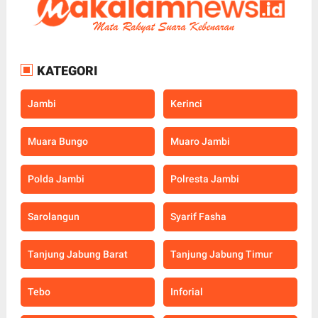
KATEGORI
Jambi
Kerinci
Muara Bungo
Muaro Jambi
Polda Jambi
Polresta Jambi
Sarolangun
Syarif Fasha
Tanjung Jabung Barat
Tanjung Jabung Timur
Tebo
Inforial