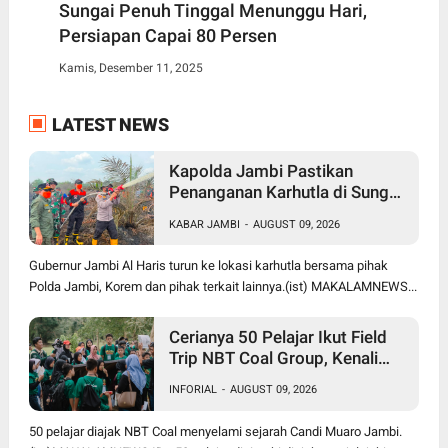
Sungai Penuh Tinggal Menunggu Hari,
Persiapan Capai 80 Persen
Kamis, Desember 11, 2025
LATEST NEWS
Kapolda Jambi Pastikan
Penanganan Karhutla di Sungai
Gelam Terus Dilakukan, Sinergi
KABAR JAMBI
-
AUGUST 09, 2026
TNI-Polri dan BPBD Diperkuat
Gubernur Jambi Al Haris turun ke lokasi karhutla bersama pihak
Polda Jambi, Korem dan pihak terkait lainnya.(ist) MAKALAMNEWS...
Cerianya 50 Pelajar Ikut Field
Trip NBT Coal Group, Kenali
Sejarah dan Budaya Muaro
INFORIAL
-
AUGUST 09, 2026
Jambi
50 pelajar diajak NBT Coal menyelami sejarah Candi Muaro Jambi.