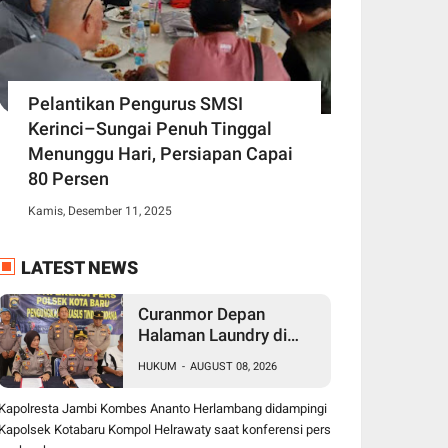
Pelantikan Pengurus SMSI
Kerinci–Sungai Penuh Tinggal
Menunggu Hari, Persiapan Capai
80 Persen
Kamis, Desember 11, 2025
LATEST NEWS
Curanmor Depan
Halaman Laundry di
Kenali Asam Bawah
HUKUM
-
AUGUST 08, 2026
Kota Jambi, Tiga Pelaku
Ditangkap Polisi
Kapolresta Jambi Kombes Ananto Herlambang didampingi
Kapolsek Kotabaru Kompol Helrawaty saat konferensi pers