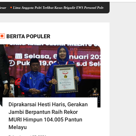
 Anggota Polri Terlibat Kasus Brigadir EWS Personel Polres Tanjung Jabung Timur Akhirnya 
BERITA POPULER
Diprakarsai Hesti Haris, Gerakan
Jambi Berpantun Raih Rekor
MURI Himpun 104.005 Pantun
Melayu