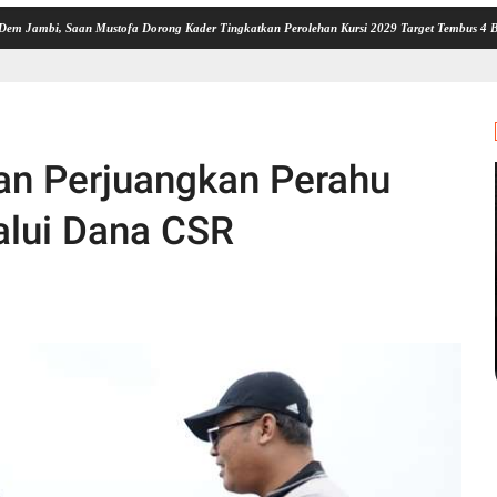
an Mustofa Dorong Kader Tingkatkan Perolehan Kursi 2029 Target Tembus 4 Besar
Lima
kan Perjuangkan Perahu
alui Dana CSR