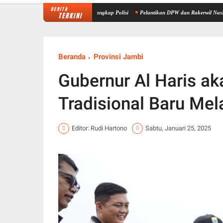
BERITA
a Jambi, Tiga Pelaku Ditangkap Polisi
Pelantikan DPW dan Rakerwil NasDem Jambi, Sa
TERKINI
Beranda
Provinsi Jambi
Gubernur Al Haris a
Tradisional Baru Mel
Editor: Rudi Hartono
Sabtu, Januari 25, 2025