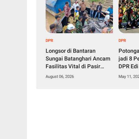
DPR
DPR
Longsor di Bantaran
Potonga
Sungai Batanghari Ancam
jadi 8 P
Fasilitas Vital di Pasir
DPR Edi
Panjang, Edi Purwanto
Syukura
August 06, 2026
May 11, 20
Siap Perjuangkan
Ojol Ja
Pembangunan Turap