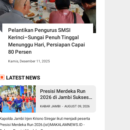
Pelantikan Pengurus SMSI
Kerinci–Sungai Penuh Tinggal
Menunggu Hari, Persiapan Capai
80 Persen
Kamis, Desember 11, 2025
LATEST NEWS
Presisi Merdeka Run
2026 di Jambi Sukses
Digelar, Ribuan Peserta
KABAR JAMBI
-
AUGUST 09, 2026
dari Berbagai Daerah
Ramaikan Event
Kapolda Jambi Irjen Krisno Siregar ikut menjadi peserta
Nasional
Presisi Merdeka Run 2026.(ist)MAKALAMNEWS.ID -