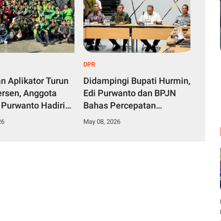
DPR
n Aplikator Turun
Didampingi Bupati Hurmin,
ersen, Anggota
Edi Purwanto dan BPJN
 Purwanto Hadiri
Bahas Percepatan
n Ratusan Driver
Perbaikan Jembatan
26
May 08, 2026
mbi
Rusak di Sarolangun