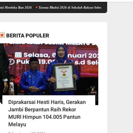
 Run 2026
Taruna Bhakti 2026 di Sekolah Rakyat Selesai, Taruna Akpol-Akmil Tinggalk
BERITA POPULER
Diprakarsai Hesti Haris, Gerakan
Jambi Berpantun Raih Rekor
MURI Himpun 104.005 Pantun
Melayu