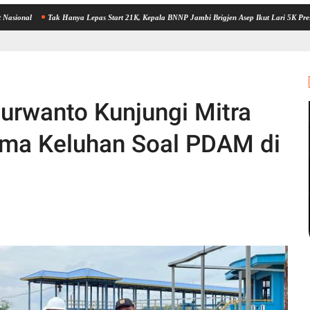
Tak Hanya Lepas Start 21K, Kepala BNNP Jambi Brigjen Asep Ikut Lari 5K Presisi Merdeka
urwanto Kunjungi Mitra
ima Keluhan Soal PDAM di