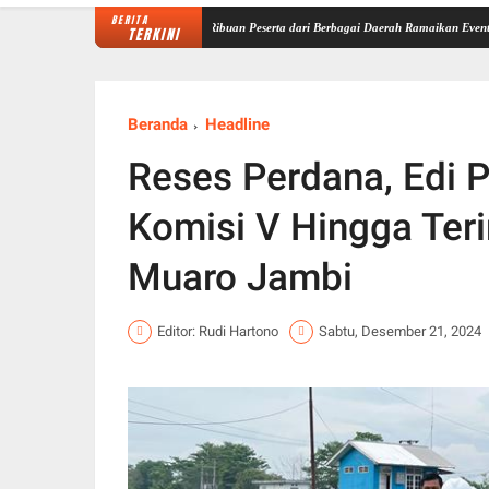
BERITA
6 di Jambi Sukses Digelar, Ribuan Peserta dari Berbagai Daerah Ramaikan Event Nasional
TERKINI
Beranda
Headline
Reses Perdana, Edi P
Komisi V Hingga Ter
Muaro Jambi
Editor: Rudi Hartono
Sabtu, Desember 21, 2024