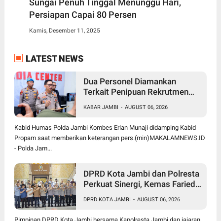
Sungai Penuh Tinggal Menunggu Hari,
Persiapan Capai 80 Persen
Kamis, Desember 11, 2025
LATEST NEWS
Dua Personel Diamankan
Terkait Penipuan Rekrutmen
Bintara Polri, Polda Jambi
KABAR JAMBI
-
AUGUST 06, 2026
Komitmen Tindak Tegas
Kabid Humas Polda Jambi Kombes Erlan Munaji didamping Kabid
Propam saat memberikan keterangan pers.(min)MAKALAMNEWS.ID
- Polda Jam...
DPRD Kota Jambi dan Polresta
Perkuat Sinergi, Kemas Faried:
Kamtibmas jadi Prioritas
DPRD KOTA JAMBI
-
AUGUST 06, 2026
Bersama
Pimpinan DPRD Kota Jambi bersama Kapolresta Jambi dan jajaran.