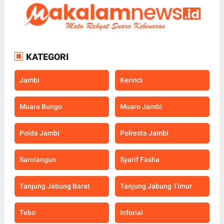
KATEGORI
Jambi
Kerinci
Muara Bungo
Muaro Jambi
Polda Jambi
Polresta Jambi
Sarolangun
Syarif Fasha
Tanjung Jabung Barat
Tanjung Jabung Timur
Tebo
Inforial