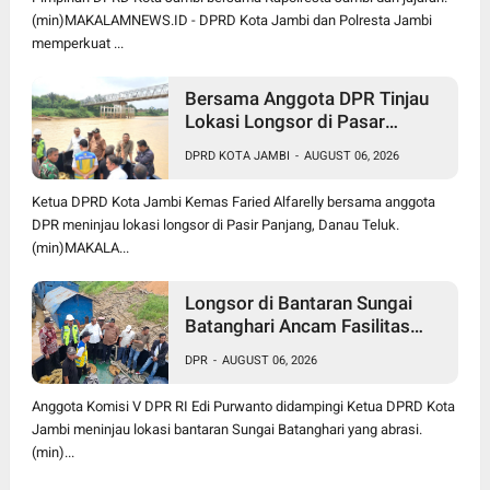
(min)MAKALAMNEWS.ID - DPRD Kota Jambi dan Polresta Jambi
memperkuat ...
Bersama Anggota DPR Tinjau
Lokasi Longsor di Pasar
Panjang, Ketua DPRD Kota
DPRD KOTA JAMBI
-
AUGUST 06, 2026
Jambi Dorong Pusat Bangun
Turap Sungai Batanghari
Ketua DPRD Kota Jambi Kemas Faried Alfarelly bersama anggota
DPR meninjau lokasi longsor di Pasir Panjang, Danau Teluk.
(min)MAKALA...
Longsor di Bantaran Sungai
Batanghari Ancam Fasilitas
Vital di Pasir Panjang, Edi
DPR
-
AUGUST 06, 2026
Purwanto Siap Perjuangkan
Pembangunan Turap
Anggota Komisi V DPR RI Edi Purwanto didampingi Ketua DPRD Kota
Jambi meninjau lokasi bantaran Sungai Batanghari yang abrasi.
(min)...