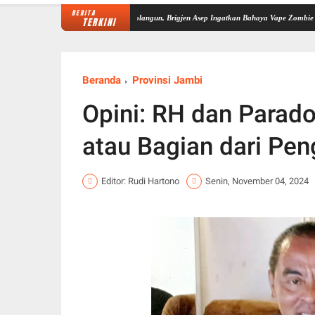
BERITA
erkuat Sinergi P4GN di Sarolangun, Brigjen Asep Ingatkan Bahaya Vape Zombie
Dipimpi
TERKINI
Beranda
Provinsi Jambi
Opini: RH dan Parad
atau Bagian dari Pe
Editor: Rudi Hartono
Senin, November 04, 2024