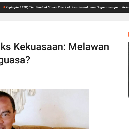
n AKBP, Tim Paminal Mabes Polri Lakukan Pendalaman Dugaan Penipuan Rekrutmen Bintar
oks Kekuasaan: Melawan
nguasa?