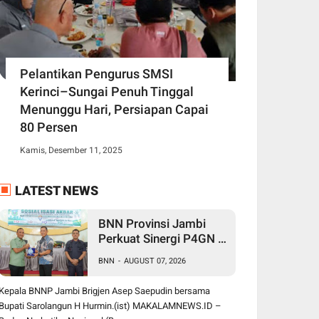
Pelantikan Pengurus SMSI
Kerinci–Sungai Penuh Tinggal
Menunggu Hari, Persiapan Capai
80 Persen
Kamis, Desember 11, 2025
LATEST NEWS
BNN Provinsi Jambi
Perkuat Sinergi P4GN di
Sarolangun, Brigjen
BNN
-
AUGUST 07, 2026
Asep Ingatkan Bahaya
Vape Zombie
Kepala BNNP Jambi Brigjen Asep Saepudin bersama
Bupati Sarolangun H Hurmin.(ist) MAKALAMNEWS.ID –