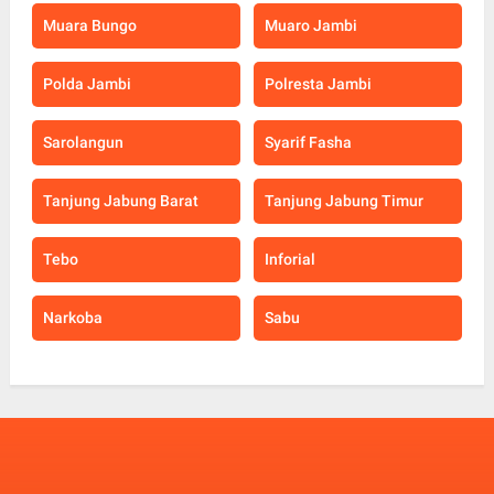
Muara Bungo
Muaro Jambi
Polda Jambi
Polresta Jambi
Sarolangun
Syarif Fasha
Tanjung Jabung Barat
Tanjung Jabung Timur
Tebo
Inforial
Narkoba
Sabu