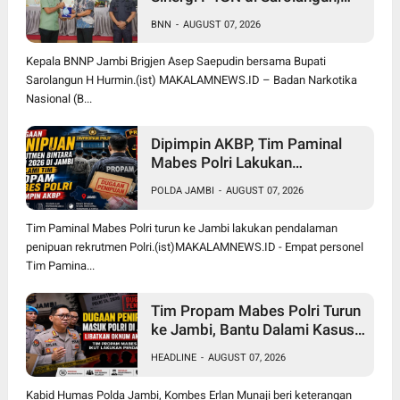
Brigjen Asep Ingatkan Bahaya
BNN
-
AUGUST 07, 2026
Vape Zombie
Kepala BNNP Jambi Brigjen Asep Saepudin bersama Bupati
Sarolangun H Hurmin.(ist) MAKALAMNEWS.ID – Badan Narkotika
Nasional (B...
Dipimpin AKBP, Tim Paminal
Mabes Polri Lakukan
Pendalaman Dugaan Penipuan
POLDA JAMBI
-
AUGUST 07, 2026
Rekrutmen Bintara di Polda
Jambi
Tim Paminal Mabes Polri turun ke Jambi lakukan pendalaman
penipuan rekrutmen Polri.(ist)MAKALAMNEWS.ID - Empat personel
Tim Pamina...
Tim Propam Mabes Polri Turun
ke Jambi, Bantu Dalami Kasus
Dugaan Penipuan Rekrutmen
HEADLINE
-
AUGUST 07, 2026
Bintara Polri 2026
Kabid Humas Polda Jambi, Kombes Erlan Munaji beri keterangan