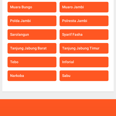
Muara Bungo
Muaro Jambi
Polda Jambi
Polresta Jambi
Sarolangun
Syarif Fasha
Tanjung Jabung Barat
Tanjung Jabung Timur
Tebo
Inforial
Narkoba
Sabu