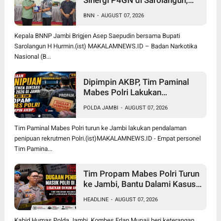
Brigjen Asep Ingatkan Bahaya
BNN
-
AUGUST 07, 2026
Vape Zombie
Kepala BNNP Jambi Brigjen Asep Saepudin bersama Bupati
Sarolangun H Hurmin.(ist) MAKALAMNEWS.ID – Badan Narkotika
Nasional (B...
Dipimpin AKBP, Tim Paminal
Mabes Polri Lakukan
Pendalaman Dugaan Penipuan
POLDA JAMBI
-
AUGUST 07, 2026
Rekrutmen Bintara di Polda
Jambi
Tim Paminal Mabes Polri turun ke Jambi lakukan pendalaman
penipuan rekrutmen Polri.(ist)MAKALAMNEWS.ID - Empat personel
Tim Pamina...
Tim Propam Mabes Polri Turun
ke Jambi, Bantu Dalami Kasus
Dugaan Penipuan Rekrutmen
HEADLINE
-
AUGUST 07, 2026
Bintara Polri 2026
Kabid Humas Polda Jambi, Kombes Erlan Munaji beri keterangan