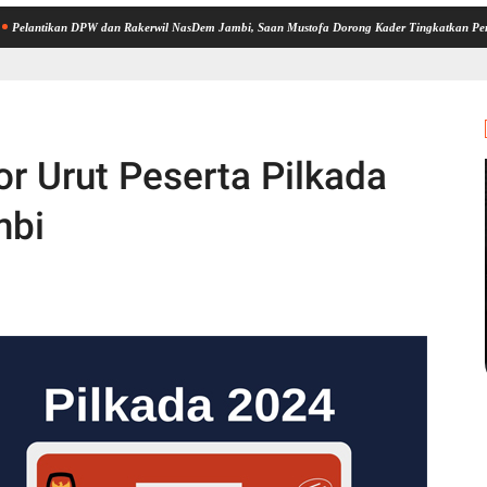
an DPW dan Rakerwil NasDem Jambi, Saan Mustofa Dorong Kader Tingkatkan Perolehan Kursi
r Urut Peserta Pilkada
mbi