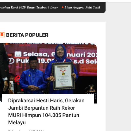
 2029 Target Tembus 4 Besar
Lima Anggota Polri Terlibat Kasus Brigadir EWS Personel 
BERITA POPULER
Diprakarsai Hesti Haris, Gerakan
Jambi Berpantun Raih Rekor
MURI Himpun 104.005 Pantun
Melayu