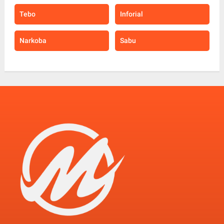
Tebo
Inforial
Narkoba
Sabu