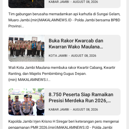
KABAR JAMBI
-
AUGUST 08, 2026
Berjalan Maksimal
Tim gabungan berusaha memadamkan api karhutla di Sungai Gelam,
Muaro Jambi.(min)MAKALAMNEWS.ID - Polda Jambi bersama BPBD
Provinsi...
Buka Rakor Kwarcab dan
Kwarran Wako Maulana
Siapkan Jalur Prestasi SPMB,
KOTA JAMBI
-
AUGUST 08, 2026
Kemas Faried Targetkan 1.000
Pramuka Garuda
Wali Kota Jambi Maulana membuka rakor Kwartir Cabang, Kwartir
Ranting, dan Majelis Pembimbing Gugus Depan.
(min) MAKALAMNEWS.I...
8.750 Peserta Siap Ramaikan
Presisi Merdeka Run 2026,
Polda Jambi Turunkan 1.848
KABAR JAMBI
-
AUGUST 08, 2026
Personel untuk Pengamanan
Kapolda Jambi Irjen Krisno H Siregar beri keterangan pers mengenai
pengamanan PMR 2026.(min)MAKALAMNEWS.ID - Polda Jambi