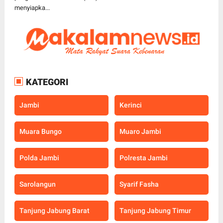
menyiapka...
KATEGORI
Jambi
Kerinci
Muara Bungo
Muaro Jambi
Polda Jambi
Polresta Jambi
Sarolangun
Syarif Fasha
Tanjung Jabung Barat
Tanjung Jabung Timur