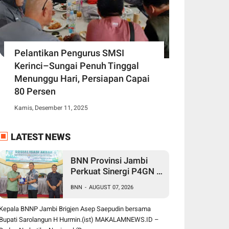
Pelantikan Pengurus SMSI
Kerinci–Sungai Penuh Tinggal
Menunggu Hari, Persiapan Capai
80 Persen
Kamis, Desember 11, 2025
LATEST NEWS
BNN Provinsi Jambi
Perkuat Sinergi P4GN di
Sarolangun, Brigjen
BNN
-
AUGUST 07, 2026
Asep Ingatkan Bahaya
Vape Zombie
Kepala BNNP Jambi Brigjen Asep Saepudin bersama
Bupati Sarolangun H Hurmin.(ist) MAKALAMNEWS.ID –