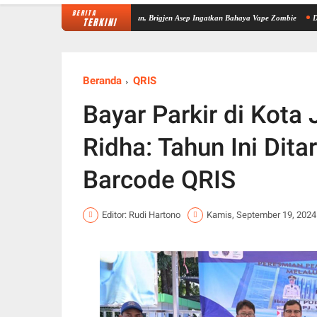
BERITA
at Sinergi P4GN di Sarolangun, Brigjen Asep Ingatkan Bahaya Vape Zombie
Dipimpin AK
TERKINI
Beranda
QRIS
Bayar Parkir di Kota
Ridha: Tahun Ini Dita
Barcode QRIS
Editor: Rudi Hartono
Kamis, September 19, 2024